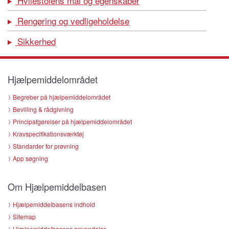
Hvilestolens mål og egenskaber
Rengøring og vedligeholdelse
Sikkerhed
Hjælpemiddelområdet
Begreber på hjælpemiddelområdet
Bevilling & rådgivning
Principafgørelser på hjælpemiddelområdet
Kravspecifikationsværktøj
Standarder for prøvning
App søgning
Om Hjælpemiddelbasen
Hjælpemiddelbasens indhold
Sitemap
Hjælpemiddelbasens anvendelse