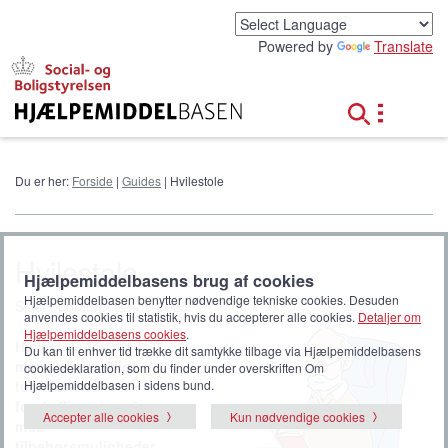
G
å
Powered by
Translate
t
i
l
h
o
v
e
Du er her:
Forside
|
Guides
| Hvilestole
d
i
n
d
Hvilestole
h
Hjælpemiddelbasens brug af cookies
o
Hjælpemiddelbasen benytter nødvendige tekniske cookies. Desuden
Sidst opdateret 22-05-2025
l
anvendes cookies til statistik, hvis du accepterer alle cookies.
Detaljer om
d
Hjælpemiddelbasens cookies
.
Hvilestole fås med
Du kan til enhver tid trække dit samtykke tilbage via Hjælpemiddelbasens
mange forskellige
cookiedeklaration, som du finder under overskriften Om
Hjælpemiddelbasen i sidens bund.
funktioner, i
forskellige størrelser,
Accepter alle cookies
Kun nødvendige cookies
med
tilbehørsmuligheder,