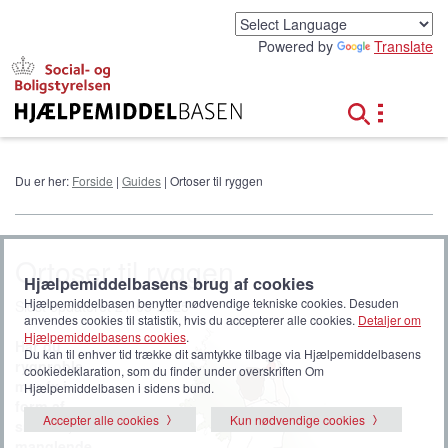
G
å
Powered by
Translate
t
i
l
h
o
v
e
Du er her:
Forside
|
Guides
| Ortoser til ryggen
d
i
n
d
Ortoser til ryggen
h
Hjælpemiddelbasens brug af cookies
o
Hjælpemiddelbasen benytter nødvendige tekniske cookies. Desuden
Sidst opdateret 21-05-2025
l
anvendes cookies til statistik, hvis du accepterer alle cookies.
Detaljer om
d
Hjælpemiddelbasens cookies
.
Har du
Du kan til enhver tid trække dit samtykke tilbage via Hjælpemiddelbasens
rygproble
cookiedeklaration, som du finder under overskriften Om
mer fx i
Hjælpemiddelbasen i sidens bund.
form af
Accepter alle cookies
Kun nødvendige cookies
smerter,
manglende