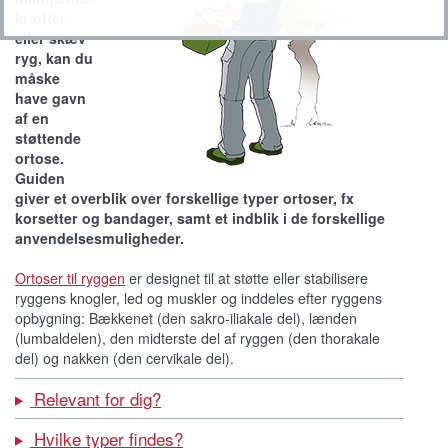
kræfter
eller skæv
ryg, kan du
måske
have gavn
af en
støttende
ortose.
Guiden
giver et overblik over forskellige typer ortoser, fx
korsetter og bandager, samt et indblik i de forskellige
anvendelsesmuligheder.
Ortoser til ryggen
er designet til at støtte eller stabilisere
ryggens knogler, led og muskler og inddeles efter ryggens
opbygning: Bækkenet (den sakro-iliakale del), lænden
(lumbaldelen), den midterste del af ryggen (den thorakale
del) og nakken (den cervikale del).
Relevant for dig?
Hvilke typer findes?