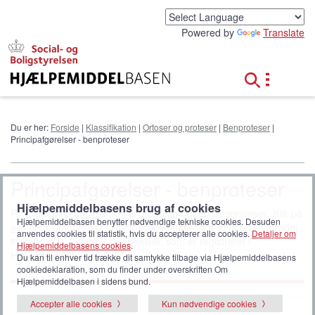
G
å
Powered by
Translate
t
i
l
h
o
v
e
Du er her:
Forside
|
Klassifikation
|
Ortoser og proteser
|
Benproteser
|
d
Principafgørelser - benproteser
i
n
d
Principafgørelser - benproteser
h
o
Hjælpemiddelbasens brug af cookies
Principafgørelser relateret til produktgruppen
Benproteser
. Klik på
l
Hjælpemiddelbasen benytter nødvendige tekniske cookies. Desuden
alle principafgørelser i Hjælpemiddelbasen
for at få listen udvidet
d
anvendes cookies til statistik, hvis du accepterer alle cookies.
Detaljer om
til at omfatte alle principafgørelser, som er registreret i
Hjælpemiddelbasens cookies
.
Hjælpemiddelbasen.
Du kan til enhver tid trække dit samtykke tilbage via Hjælpemiddelbasens
cookiedeklaration, som du finder under overskriften Om
Hjælpemiddelbasen i sidens bund.
Accepter alle cookies
Kun nødvendige cookies