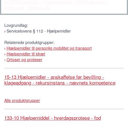
8-19 Merudgifter - hjælpemiddel - fritidsaktivitet -
elitesport - nødvendig
Lovgrundlag:
Servicelovens § 112 - Hjælpemidler
Relaterede produktgrupper:
Hjælpemidler til personlig mobilitet og transport
Hjælpemidler til idræt
Ortoser og proteser
15-13 Hjælpemidler - anskaffelse før bevilling -
klageadgang - rekursinstans - nævnets kompetence
Alle produktgrupper
133-10 Hjælpemiddel - hverdagsprotese - fod