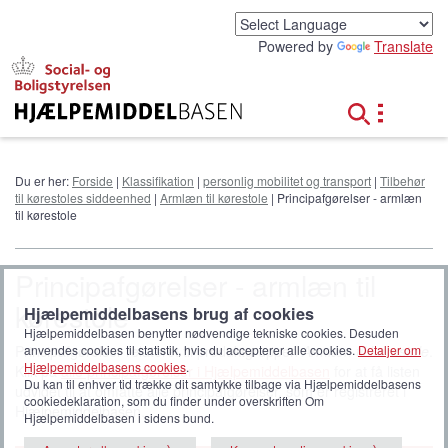
G
å
Powered by
Translate
t
i
l
h
o
v
e
Du er her:
Forside
|
Klassifikation
|
personlig mobilitet og transport
|
Tilbehør
d
til kørestoles siddeenhed
|
Armlæn til kørestole
| Principafgørelser - armlæn
i
til kørestole
n
d
h
Principafgørelser - armlæn til
o
kørestole
l
Hjælpemiddelbasens brug af cookies
d
Hjælpemiddelbasen benytter nødvendige tekniske cookies. Desuden
anvendes cookies til statistik, hvis du accepterer alle cookies.
Detaljer om
Principafgørelser relateret til produktgruppen
Armlæn til kørestole
.
Hjælpemiddelbasens cookies
.
Klik på
alle principafgørelser i Hjælpemiddelbasen
for at få listen
Du kan til enhver tid trække dit samtykke tilbage via Hjælpemiddelbasens
udvidet til at omfatte alle principafgørelser, som er registreret i
cookiedeklaration, som du finder under overskriften Om
Hjælpemiddelbasen.
Hjælpemiddelbasen i sidens bund.