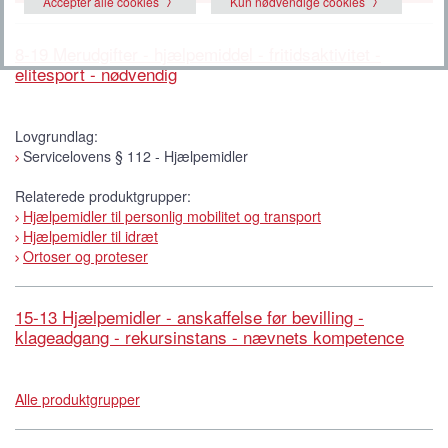
Accepter alle cookies
Kun nødvendige cookies
8-19 Merudgifter - hjælpemiddel - fritidsaktivitet -
elitesport - nødvendig
Lovgrundlag:
Servicelovens § 112 - Hjælpemidler
Relaterede produktgrupper:
Hjælpemidler til personlig mobilitet og transport
Hjælpemidler til idræt
Ortoser og proteser
15-13 Hjælpemidler - anskaffelse før bevilling -
klageadgang - rekursinstans - nævnets kompetence
Alle produktgrupper