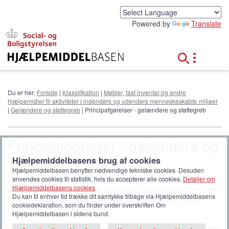
G
å
Powered by
Translate
t
i
l
h
o
v
e
Du er her:
Forside
|
Klassifikation
|
Møbler, fast inventar og andre
d
hjælpemidler til aktiviteter i indendørs og udendørs menneskeskabte miljøer
i
|
Gelændere og støttegreb
| Principafgørelser - gelændere og støttegreb
n
d
h
Principafgørelser - gelændere og
o
støttegreb
l
Hjælpemiddelbasens brug af cookies
d
Hjælpemiddelbasen benytter nødvendige tekniske cookies. Desuden
anvendes cookies til statistik, hvis du accepterer alle cookies.
Detaljer om
Principafgørelser relateret til produktgruppen
Gelændere og
Hjælpemiddelbasens cookies
.
støttegreb
. Klik på
alle principafgørelser i Hjælpemiddelbasen
for
Du kan til enhver tid trække dit samtykke tilbage via Hjælpemiddelbasens
at få listen udvidet til at omfatte alle principafgørelser, som er
cookiedeklaration, som du finder under overskriften Om
registreret i Hjælpemiddelbasen.
Hjælpemiddelbasen i sidens bund.