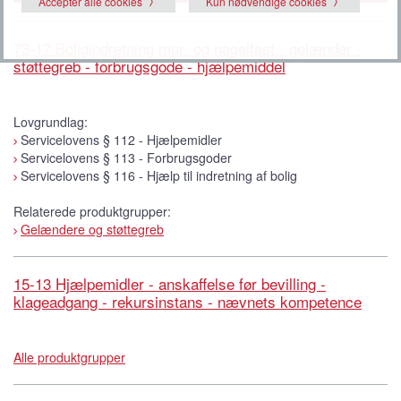
Accepter alle cookies
Kun nødvendige cookies
73-17 Boligindretning mur- og nagelfast - gelænder -
støttegreb - forbrugsgode - hjælpemiddel
Lovgrundlag:
Servicelovens § 112 - Hjælpemidler
Servicelovens § 113 - Forbrugsgoder
Servicelovens § 116 - Hjælp til indretning af bolig
Relaterede produktgrupper:
Gelændere og støttegreb
15-13 Hjælpemidler - anskaffelse før bevilling -
klageadgang - rekursinstans - nævnets kompetence
Alle produktgrupper