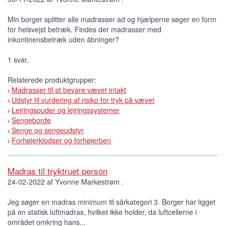
Min borger splitter alle madrasser ad og hjælperne søger en form
for helsvejst betræk. Findes der madrasser med
inkontinensbetræk uden åbninger?
1 svar.
Relaterede produktgrupper:
Madrasser til at bevare vævet intakt
Udstyr til vurdering af risiko for tryk på vævet
Lejringspuder og lejringssystemer
Sengeborde
Senge og sengeudstyr
Forhøjerklodser og forhøjerben
Madras til tryktruet person
24-02-2022 af Yvonne Markestrøm .
Jeg søger en madras minimum til sårkategori 3. Borger har ligget
på en statisk luftmadras, hvilket ikke holder, da luftcellerne i
området omkring hans...