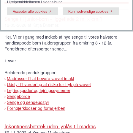
Hjælpemiddelbasen i sidens bund.
Accepter alle cookies
Kun nødvendige cookies
Senge til junior-børn - liggeflade 2 m. x cm.?
12-05-2026 af Katja Bræmer.
Hej, Vi er i gang med indkøb af nye senge til vores halvstore
handicappede børn i aldersgruppen fra omkring 8 - 12 år.
Forældrene efterspørger senge...
1 svar.
Relaterede produktgrupper:
Madrasser til at bevare vævet intakt
Udstyr til vurdering af risiko for tryk på vævet
Lejringspuder og lejringssystemer
Sengeborde
Senge og sengeudstyr
Forhøjerklodser og forhøjerben
Inkontinensbetræk uden lynlås til madras
30-11-2022 af Yvonne Markestrøm .