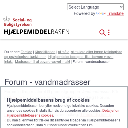
G
å
Powered by
Translate
t
i
l
h
o
v
e
Du er her:
Forside
|
Klassifikation
|
at måle, stimulere eller træne fysiologiske
d
og psykologiske funktioner
|
Hjælpemidler beregnet til at bevare vævet
i
intakt
|
Madrasser til at bevare vævet intakt
| Forum - vandmadrasser
n
d
h
Forum - vandmadrasser
o
l
Forum indlæg relateret til produktgruppen
Vandmadrasser
. Klik
d
på
Forum
for at udvide listen til at vise alle indlæg i Forum.
Hjælpemiddelbasens brug af cookies
Hjælpemiddelbasen benytter nødvendige tekniske cookies. Desuden
anvendes cookies til statistik, hvis du accepterer alle cookies.
Detaljer om
Log ind
for at skrive eller besvare indlæg.
Tilmeld dig idé- og
Hjælpemiddelbasens cookies
.
debatforum
, hvis ikke du har en adgangskode.
Du kan til enhver tid trække dit samtykke tilbage via Hjælpemiddelbasens
cookiedeklaration, som du finder under overskriften Om