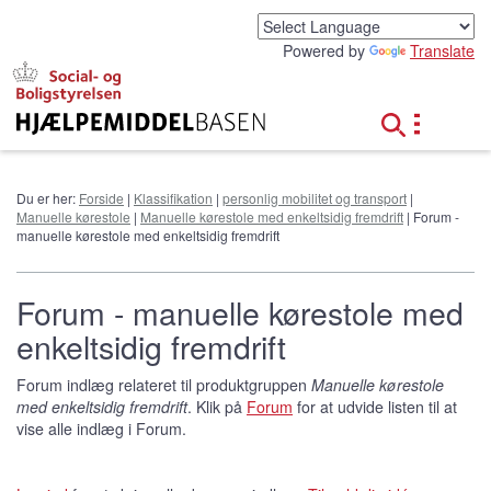
G
å
Powered by
Translate
t
i
l
h
o
v
e
Du er her:
Forside
|
Klassifikation
|
personlig mobilitet og transport
|
d
Manuelle kørestole
|
Manuelle kørestole med enkeltsidig fremdrift
| Forum -
i
manuelle kørestole med enkeltsidig fremdrift
n
d
h
Forum - manuelle kørestole med
o
enkeltsidig fremdrift
l
d
Forum indlæg relateret til produktgruppen
Manuelle kørestole
med enkeltsidig fremdrift
. Klik på
Forum
for at udvide listen til at
vise alle indlæg i Forum.