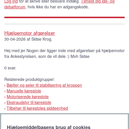
Log ind
for at skrive eller besvare indlæg.
Tilmeld dig idé- og
debatforum
, hvis ikke du har en adgangskode.
Hjælpemotor afgørelser
30-04-2026 af Sidse Krog.
Hej med jer Nogen der ligger inde med afgørelser på hjælpemotor
fra Ankestyrelsen, som de vil dele :) Mvh Sidse
0 svar.
Relaterede produktgrupper:
Bælter og seler til stabilisering af kroppen
Manuelle kørestole
Motoriserede kørestole
Ekstraudstyr til kørestole
Tilbehør til kørestoles siddeenhed
tryk fra nakkestøtte
Hjælpemiddelbasens brug af cookies