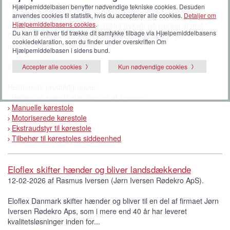
11-03-2026 af Anja.
Hjælpemiddelbasen benytter nødvendige tekniske cookies. Desuden
anvendes cookies til statistik, hvis du accepterer alle cookies.
Detaljer om
Hjælpemiddelbasens cookies
.
Jeg har en borger som har udviklet tryksår på kanten af øret.
Du kan til enhver tid trække dit samtykke tilbage via Hjælpemiddelbasens
Dette gør borger ved at trækker sig frem og tilbage på
cookiedeklaration, som du finder under overskriften Om
nakkestøtten . Denne bevæ...
Hjælpemiddelbasen i sidens bund.
2 svar.
Accepter alle cookies
Kun nødvendige cookies
Relaterede produktgrupper:
Bælter og seler til stabilisering af kroppen
Manuelle kørestole
Motoriserede kørestole
Ekstraudstyr til kørestole
Tilbehør til kørestoles siddeenhed
Eloflex skifter hænder og bliver landsdækkende
12-02-2026 af Rasmus Iversen (Jørn Iversen Rødekro ApS).
Eloflex Danmark skifter hænder og bliver til en del af firmaet Jørn
Iversen Rødekro Aps, som i mere end 40 år har leveret
kvalitetsløsninger inden for...