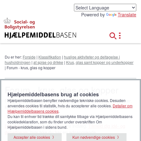
G
å
Powered by
Translate
t
i
l
h
o
v
e
Du er her:
Forside
|
Klassifikation
|
huslige aktiviteter og deltagelse i
d
husholdningen
|
at spise og drikke
|
Krus, glas samt kopper og underkopper
i
| Forum - krus, glas og kopper
n
d
h
Forum - krus, glas og kopper
o
Hjælpemiddelbasens brug af cookies
l
Forum indlæg relateret til produktgruppen
Krus, glas og kopper
.
Hjælpemiddelbasen benytter nødvendige tekniske cookies. Desuden
d
anvendes cookies til statistik, hvis du accepterer alle cookies.
Detaljer om
Klik på
Forum
for at udvide listen til at vise alle indlæg i Forum.
Hjælpemiddelbasens cookies
.
Du kan til enhver tid trække dit samtykke tilbage via Hjælpemiddelbasens
cookiedeklaration, som du finder under overskriften Om
Log ind
for at skrive eller besvare indlæg.
Tilmeld dig idé- og
Hjælpemiddelbasen i sidens bund.
debatforum
, hvis ikke du har en adgangskode.
Accepter alle cookies
Kun nødvendige cookies