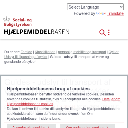
G
å
Powered by
Translate
t
i
l
h
o
v
e
Du er her:
Forside
|
Klassifikation
|
personlig mobilitet og transport
|
Cykler
|
d
Udstyr til tilpasning af cykler
| Guides - udstyr til transport af varer og
i
genstande på cykler
n
d
h
Guides - udstyr til transport af
o
varer og genstande på cykler
Hjælpemiddelbasens brug af cookies
l
d
Hjælpemiddelbasen benytter nødvendige tekniske cookies. Desuden
anvendes cookies til statistik, hvis du accepterer alle cookies.
Detaljer om
Guides relateret til produktgruppen
Udstyr til transport af varer og
Hjælpemiddelbasens cookies
.
genstande på cykler
. Klik på
alle guides
for at udvide listen til at
Du kan til enhver tid trække dit samtykke tilbage via Hjælpemiddelbasens
vise alle guides i Hjælpemiddelbasen.
cookiedeklaration, som du finder under overskriften Om
Hjælpemiddelbasen i sidens bund.
Accepter alle cookies
Kun nødvendige cookies