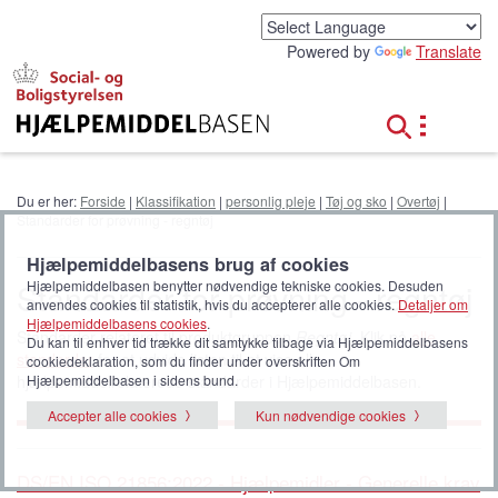
G
å
Powered by
Translate
t
i
l
h
o
v
e
Du er her:
Forside
|
Klassifikation
|
personlig pleje
|
Tøj og sko
|
Overtøj
|
d
Standarder for prøvning - regntøj
i
n
Hjælpemiddelbasens brug af cookies
d
Standarder for prøvning - regntøj
Hjælpemiddelbasen benytter nødvendige tekniske cookies. Desuden
h
anvendes cookies til statistik, hvis du accepterer alle cookies.
Detaljer om
o
Hjælpemiddelbasens cookies
.
Standarder relateret til produktgruppen
Regntøj
. Klik på
alle
Du kan til enhver tid trække dit samtykke tilbage via Hjælpemiddelbasens
l
standarder
for at udvide listen til at vise alle
cookiedeklaration, som du finder under overskriften Om
d
Hjælpemiddelbasen i sidens bund.
hjælpemiddelrelaterede standarder i Hjælpemiddelbasen.
Accepter alle cookies
Kun nødvendige cookies
DS/EN ISO 21856:2022 - Hjælpemidler - Generelle krav