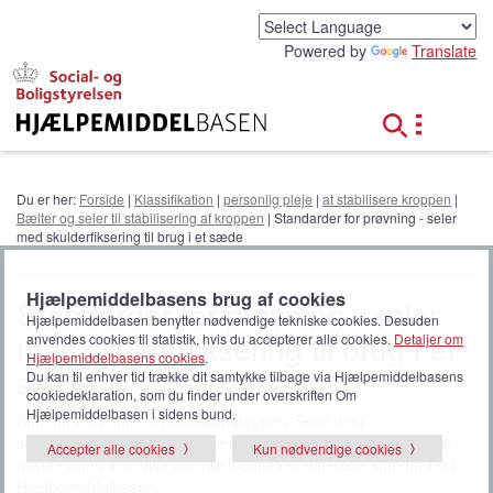
G
å
Powered by
Translate
t
i
l
h
o
v
e
Du er her:
Forside
|
Klassifikation
|
personlig pleje
|
at stabilisere kroppen
|
d
Bælter og seler til stabilisering af kroppen
| Standarder for prøvning - seler
i
med skulderfiksering til brug i et sæde
n
d
h
Hjælpemiddelbasens brug af cookies
Standarder for prøvning - seler
o
Hjælpemiddelbasen benytter nødvendige tekniske cookies. Desuden
med skulderfiksering til brug i et
anvendes cookies til statistik, hvis du accepterer alle cookies.
Detaljer om
l
Hjælpemiddelbasens cookies
.
d
sæde
Du kan til enhver tid trække dit samtykke tilbage via Hjælpemiddelbasens
cookiedeklaration, som du finder under overskriften Om
Hjælpemiddelbasen i sidens bund.
Standarder relateret til produktgruppen
Seler med
skulderfiksering til brug i et sæde
. Klik på
alle standarder
for at
Accepter alle cookies
Kun nødvendige cookies
udvide listen til at vise alle hjælpemiddelrelaterede standarder i
Hjælpemiddelbasen.