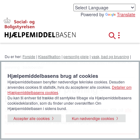
G
å
Powered by
Translate
t
i
l
h
o
v
e
Du er her:
Forside
|
Klassifikation
|
personlig pleje
|
vask, bad og brusning
|
d
Vaskeklude, svampe og børster med holder, skaft eller greb
| Standarder for
i
prøvning - badebørster
n
Hjælpemiddelbasens brug af cookies
d
Hjælpemiddelbasen benytter nødvendige tekniske cookies. Desuden
h
Standarder for prøvning -
anvendes cookies til statistik, hvis du accepterer alle cookies.
Detaljer om
o
Hjælpemiddelbasens cookies
.
badebørster
l
Du kan til enhver tid trække dit samtykke tilbage via Hjælpemiddelbasens
d
cookiedeklaration, som du finder under overskriften Om
Hjælpemiddelbasen i sidens bund.
Standarder relateret til produktgruppen
Badebørster
. Klik på
alle
standarder
for at udvide listen til at vise alle
Accepter alle cookies
Kun nødvendige cookies
hjælpemiddelrelaterede standarder i Hjælpemiddelbasen.