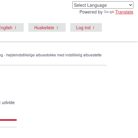
Powered by
Translate
English
Huskeliste
Log ind
g - højdeindstillelige albuestokke med indstillelig albuestøtte
t udvide