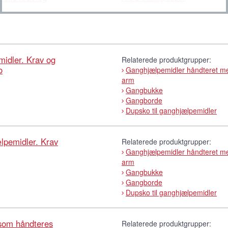
idler. Krav og
Relaterede produktgrupper:
o
Ganghjælpemidler håndteret m
arm
Gangbukke
Gangborde
Dupsko til ganghjælpemidler
lpemidler. Krav
Relaterede produktgrupper:
Ganghjælpemidler håndteret m
arm
Gangbukke
Gangborde
Dupsko til ganghjælpemidler
som håndteres
Relaterede produktgrupper: