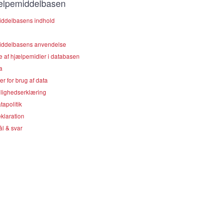
lpemiddelbasen
ddelbasens indhold
ddelbasens anvendelse
e af hjælpemidler i databasen
a
er for brug af data
lighedserklæring
apolitik
klaration
l & svar