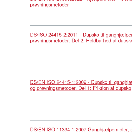
prøvningsmetoder
DS/ISO 24415-2:2011 - Dupsko til ganghjælpem
prøvningsmetoder. Del 2: Holdbarhed af dupsk
DS/EN ISO 24415-1:2009 - Dupsko til ganghjæ
og prøvningsmetoder. Del 1: Friktion af dupsko
DS/EN ISO 11334-1:2007 Ganghjælpemidler, 