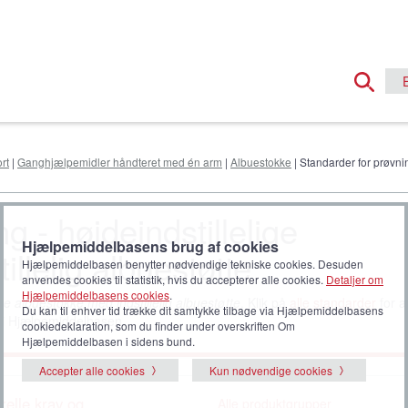
rt
|
Ganghjælpemidler håndteret med én arm
|
Albuestokke
| Standarder for prøvnin
g - højdeindstillelige
Hjælpemiddelbasens brug af cookies
llelig albuestøtte
Hjælpemiddelbasen benytter nødvendige tekniske cookies. Desuden
anvendes cookies til statistik, hvis du accepterer alle cookies.
Detaljer om
Hjælpemiddelbasens cookies
.
ige albuestokke med indstillelig albuestøtte
. Klik på
alle standarder
for a
Du kan til enhver tid trække dit samtykke tilbage via Hjælpemiddelbasens
er i Hjælpemiddelbasen.
cookiedeklaration, som du finder under overskriften Om
Hjælpemiddelbasen i sidens bund.
Accepter alle cookies
Kun nødvendige cookies
elle krav og
Alle produktgrupper