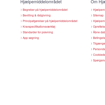
Hjælpemiddelområdet
Om Hjæ
Begreber på hjælpemiddelområdet
Hjælpemi
Bevilling & rådgivning
Sitemap
Principafgørelser på hjælpemiddelområdet
Hjælpemi
Kravspecifikationsværktøj
Oprettels
Standarder for prøvning
Åbne dat
App søgning
Betingels
Tilgænge
Persondat
Cookiede
Spørgsmå