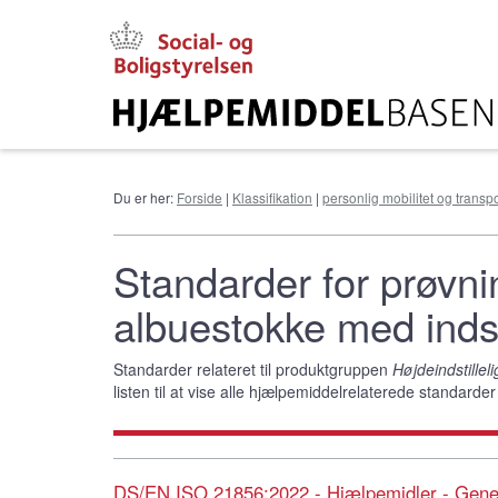
Gå
til
hovedindhold
Du er her:
Forside
|
Klassifikation
|
personlig mobilitet og transpo
Standarder for prøvnin
albuestokke med indsti
Standarder relateret til produktgruppen
Højdeindstillel
listen til at vise alle hjælpemiddelrelaterede standard
DS/EN ISO 21856:2022 - Hjælpemidler - Gener