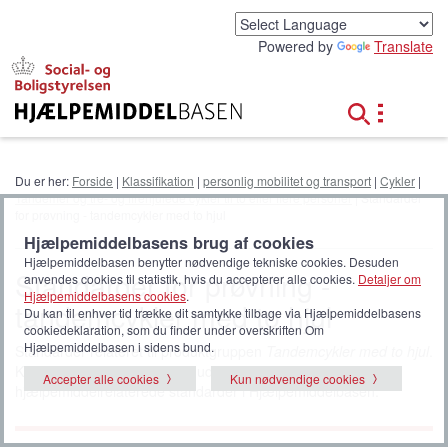
G
å
Powered by
Translate
t
i
l
h
o
v
e
Du er her:
Forside
|
Klassifikation
|
personlig mobilitet og transport
|
Cykler
|
d
Tandemer og tre- og firehjulede cykler til to eller flere personer
| Standarder
i
for prøvning - tandemcykler med to hjul
n
Hjælpemiddelbasens brug af cookies
d
Hjælpemiddelbasen benytter nødvendige tekniske cookies. Desuden
h
Standarder for prøvning -
anvendes cookies til statistik, hvis du accepterer alle cookies.
Detaljer om
o
Hjælpemiddelbasens cookies
.
tandemcykler med to hjul
l
Du kan til enhver tid trække dit samtykke tilbage via Hjælpemiddelbasens
d
cookiedeklaration, som du finder under overskriften Om
Hjælpemiddelbasen i sidens bund.
Standarder relateret til produktgruppen
Tandemcykler med to hjul
.
Klik på
alle standarder
for at udvide listen til at vise alle
Accepter alle cookies
Kun nødvendige cookies
hjælpemiddelrelaterede standarder i Hjælpemiddelbasen.