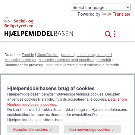
G
å
Powered by
Translate
t
i
l
h
o
v
e
Du er her:
Forside
|
Klassifikation
|
personlig mobilitet og transport
|
d
Manuelle kørestole
|
Manuelle kørestole med enkeltsidig fremdrift
|
i
Standarder for prøvning - manuelle kørestole med enkeltsidig fremdrift
n
d
h
Standarder for prøvning -
o
Hjælpemiddelbasens brug af cookies
manuelle kørestole med
l
Hjælpemiddelbasen benytter nødvendige tekniske cookies. Desuden
d
anvendes cookies til statistik, hvis du accepterer alle cookies.
Detaljer om
enkeltsidig fremdrift
Hjælpemiddelbasens cookies
.
Du kan til enhver tid trække dit samtykke tilbage via Hjælpemiddelbasens
cookiedeklaration, som du finder under overskriften Om
Standarder relateret til produktgruppen
Manuelle kørestole med
Hjælpemiddelbasen i sidens bund.
enkeltsidig fremdrift
. Klik på
alle standarder
for at udvide listen til
at vise alle hjælpemiddelrelaterede standarder i
Accepter alle cookies
Kun nødvendige cookies
Hjælpemiddelbasen.