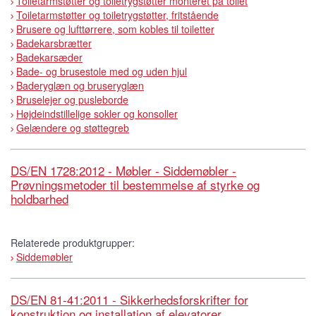
Toiletarmstøtter og toiletrygstøtter monteret på toilet
Toiletarmstøtter og toiletrygstøtter, fritstående
Brusere og lufttørrere, som kobles til toiletter
Badekarsbrætter
Badekarsæder
Bade- og brusestole med og uden hjul
Baderyglæn og bruseryglæn
Bruselejer og pusleborde
Højdeindstillelige sokler og konsoller
Gelændere og støttegreb
DS/EN 1728:2012 - Møbler - Siddemøbler -
Prøvningsmetoder til bestemmelse af styrke og
holdbarhed
Relaterede produktgrupper:
Siddemøbler
DS/EN 81-41:2011 - Sikkerhedsforskrifter for
konstruktion og installation af elevatorer