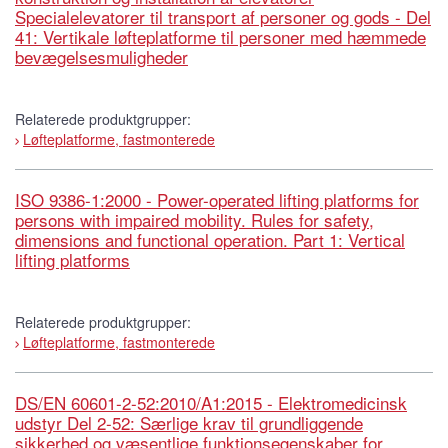
Specialelevatorer til transport af personer og gods - Del
41: Vertikale løfteplatforme til personer med hæmmede
bevægelsesmuligheder
Relaterede produktgrupper:
Løfteplatforme, fastmonterede
ISO 9386-1:2000 - Power-operated lifting platforms for
persons with impaired mobility. Rules for safety,
dimensions and functional operation. Part 1: Vertical
lifting platforms
Relaterede produktgrupper:
Løfteplatforme, fastmonterede
DS/EN 60601-2-52:2010/A1:2015 - Elektromedicinsk
udstyr Del 2-52: Særlige krav til grundliggende
sikkerhed og væsentlige funktionsegenskaber for