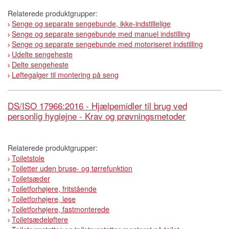
Relaterede produktgrupper:
Senge og separate sengebunde, ikke-indstillelige
Senge og separate sengebunde med manuel indstilling
Senge og separate sengebunde med motoriseret indstilling
Udelte sengeheste
Delte sengeheste
Løftegalger til montering på seng
DS/ISO 17966:2016 - Hjælpemidler til brug ved
personlig hygiejne - Krav og prøvningsmetoder
Relaterede produktgrupper:
Toiletstole
Toiletter uden bruse- og tørrefunktion
Toiletsæder
Toiletforhøjere, fritstående
Toiletforhøjere, løse
Toiletforhøjere, fastmonterede
Toiletsædeløftere