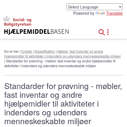
G
å
Powered by
Translate
t
i
l
h
o
v
e
Du er her:
Forside
|
Klassifikation
|
Møbler, fast inventar og andre
d
hjælpemidler til aktiviteter i indendørs og udendørs menneskeskabte miljøer
i
| Standarder for prøvning - møbler, fast inventar og andre hjælpemidler til
n
aktiviteter i indendørs og udendørs menneskeskabte miljøer
d
h
o
Standarder for prøvning - møbler,
l
fast inventar og andre
d
hjælpemidler til aktiviteter i
indendørs og udendørs
menneskeskabte miljøer