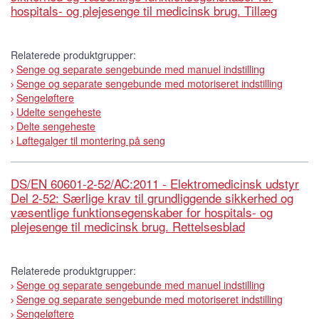
hospitals- og plejesenge til medicinsk brug. Tillæg
Relaterede produktgrupper:
Senge og separate sengebunde med manuel indstilling
Senge og separate sengebunde med motoriseret indstilling
Sengeløftere
Udelte sengeheste
Delte sengeheste
Løftegalger til montering på seng
DS/EN 60601-2-52/AC:2011 - Elektromedicinsk udstyr
Del 2-52: Særlige krav til grundliggende sikkerhed og
væsentlige funktionsegenskaber for hospitals- og
plejesenge til medicinsk brug. Rettelsesblad
Relaterede produktgrupper:
Senge og separate sengebunde med manuel indstilling
Senge og separate sengebunde med motoriseret indstilling
Sengeløftere