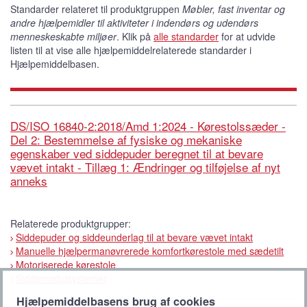
Standarder relateret til produktgruppen
Møbler, fast inventar og
andre hjælpemidler til aktiviteter i indendørs og udendørs
menneskeskabte miljøer
. Klik på
alle standarder
for at udvide
listen til at vise alle hjælpemiddelrelaterede standarder i
Hjælpemiddelbasen.
DS/ISO 16840-2:2018/Amd 1:2024 - Kørestolssæder -
Del 2: Bestemmelse af fysiske og mekaniske
egenskaber ved siddepuder beregnet til at bevare
vævet intakt - Tillæg 1: Ændringer og tilføjelse af nyt
anneks
Relaterede produktgrupper:
Siddepuder og siddeunderlag til at bevare vævet intakt
Manuelle hjælpermanøvrerede komfortkørestole med sædetilt
Motoriserede kørestole
Siddemodulsystemer
Hjælpemiddelbasens brug af cookies