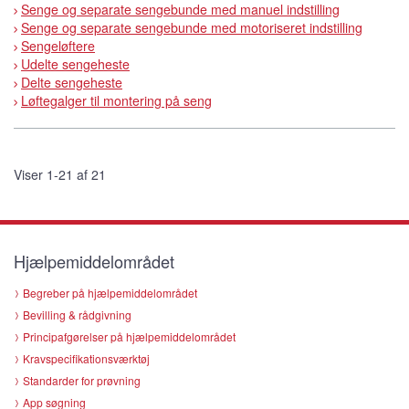
Senge og separate sengebunde med manuel indstilling
Senge og separate sengebunde med motoriseret indstilling
Sengeløftere
Udelte sengeheste
Delte sengeheste
Løftegalger til montering på seng
Viser 1-21 af 21
Hjælpemiddelområdet
Begreber på hjælpemiddelområdet
Bevilling & rådgivning
Principafgørelser på hjælpemiddelområdet
Kravspecifikationsværktøj
Standarder for prøvning
App søgning