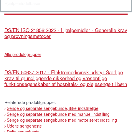
Hjælpemiddelbasen.
DS/EN ISO 21856:2022 - Hjælpemidler - Generelle krav
og prøvningsmetoder
Alle produktgrupper
DS/EN 50637:2017 - Elektromedicinsk udstyr Særlige
krav til grundliggende sikkerhed og væsentlige
funktionsegenskaber af hospitals- og plejesenge til børn
Relaterede produktgrupper:
Senge og separate sengebunde, ikke-indstillelige
Senge og separate sengebunde med manuel indstilling
Senge og separate sengebunde med motoriseret indstilling
Udelte sengeheste
Delte sengeheste