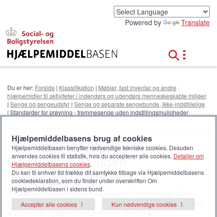
G
å
Powered by
Translate
t
i
l
h
o
v
e
Du er her:
Forside
|
Klassifikation
|
Møbler, fast inventar og andre
d
hjælpemidler til aktiviteter i indendørs og udendørs menneskeskabte miljøer
i
|
Senge og sengeudstyr
|
Senge og separate sengebunde, ikke-indstillelige
n
| Standarder for prøvning - tremmesenge uden indstillingsmuligheder
d
h
Hjælpemiddelbasens brug af cookies
o
Standarder for prøvning -
Hjælpemiddelbasen benytter nødvendige tekniske cookies. Desuden
l
tremmesenge uden
anvendes cookies til statistik, hvis du accepterer alle cookies.
Detaljer om
d
Hjælpemiddelbasens cookies
.
indstillingsmuligheder
Du kan til enhver tid trække dit samtykke tilbage via Hjælpemiddelbasens
cookiedeklaration, som du finder under overskriften Om
Hjælpemiddelbasen i sidens bund.
Standarder relateret til produktgruppen
Tremmesenge uden
indstillingsmuligheder
. Klik på
alle standarder
for at udvide listen
Accepter alle cookies
Kun nødvendige cookies
til at vise alle hjælpemiddelrelaterede standarder i