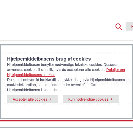
e hjælpemidler til aktiviteter i indendørs og udendørs menneskeskabte miljøer
|
vert
Hjælpemiddelbasens brug af cookies
Hjælpemiddelbasen benytter nødvendige tekniske cookies. Desuden
anvendes cookies til statistik, hvis du accepterer alle cookies.
Detaljer om
Hjælpemiddelbasens cookies
.
g - enkeltdele til stationære
Du kan til enhver tid trække dit samtykke tilbage via Hjælpemiddelbasens
cookiedeklaration, som du finder under overskriften Om
Hjælpemiddelbasen i sidens bund.
Accepter alle cookies
Kun nødvendige cookies
stationære ramper
. Klik på
alle standarder
for at udvide listen til at vise a
en.