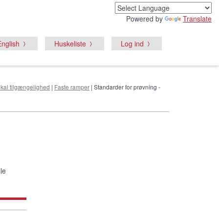
Powered by
Translate
English
Huskeliste
Log ind
ikal tilgængelighed
|
Faste ramper
| Standarder for prøvning -
lle