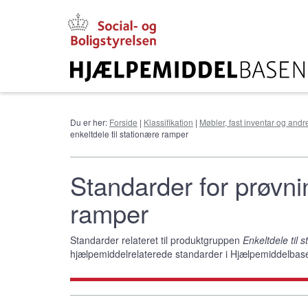
Gå
til
hovedindhold
Du er her:
Forside
|
Klassifikation
|
Møbler, fast inventar og andr
enkeltdele til stationære ramper
Standarder for prøvnin
ramper
Standarder relateret til produktgruppen
Enkeltdele til 
hjælpemiddelrelaterede standarder i Hjælpemiddelbas