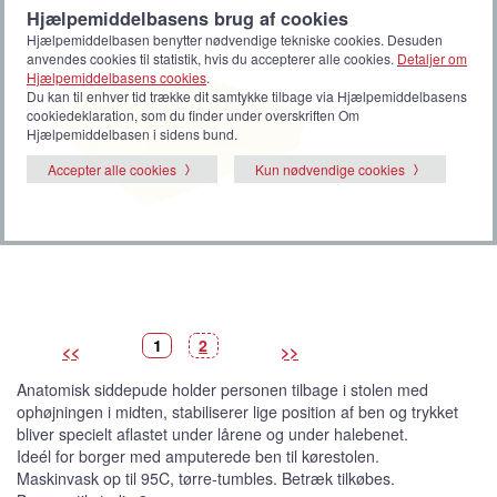
Hjælpemiddelbasens brug af cookies
Hjælpemiddelbasen benytter nødvendige tekniske cookies. Desuden
anvendes cookies til statistik, hvis du accepterer alle cookies.
Detaljer om
Hjælpemiddelbasens cookies
.
Du kan til enhver tid trække dit samtykke tilbage via Hjælpemiddelbasens
cookiedeklaration, som du finder under overskriften Om
Hjælpemiddelbasen i sidens bund.
Accepter alle cookies
Kun nødvendige cookies
B
(
B
1
2
<<
>>
i
V
i
l
i
l
l
s
l
Anatomisk siddepude holder personen tilbage i stolen med
e
t
e
d
b
d
ophøjningen i midten, stabiliserer lige position af ben og trykket
e
i
e
l
bliver specielt aflastet under lårene og under halebenet.
l
e
Ideél for borger med amputerede ben til kørestolen.
d
e
Maskinvask op til 95C, tørre-tumbles. Betræk tilkøbes.
)