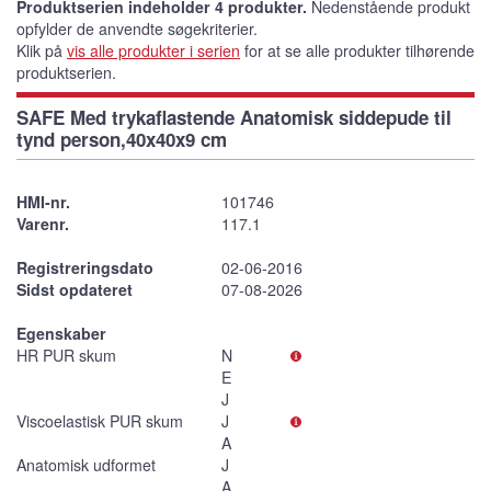
Produktserien indeholder 4 produkter.
Nedenstående produkt
opfylder de anvendte søgekriterier.
Klik på
vis alle produkter i serien
for at se alle produkter tilhørende
produktserien.
SAFE Med trykaflastende Anatomisk siddepude til
tynd person,40x40x9 cm
HMI-nr.
101746
Varenr.
117.1
Registreringsdato
02-06-2016
Sidst opdateret
07-08-2026
Egenskaber
HR PUR skum
N
E
J
Viscoelastisk PUR skum
J
A
Anatomisk udformet
J
A