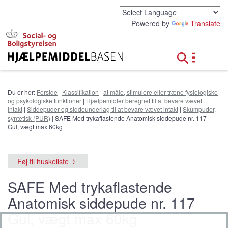
G
å
Powered by
Translate
t
i
l
h
o
v
e
Du er her:
Forside
|
Klassifikation
|
at måle, stimulere eller træne fysiologiske
d
og psykologiske funktioner
|
Hjælpemidler beregnet til at bevare vævet
i
intakt
|
Siddepuder og siddeunderlag til at bevare vævet intakt
|
Skumpuder,
n
syntetisk (PUR)
| SAFE Med trykaflastende Anatomisk siddepude nr. 117
d
Gul, vægt max 60kg
h
o
l
Føj til huskeliste
d
SAFE Med trykaflastende
Anatomisk siddepude nr. 117
Gul, vægt max 60kg