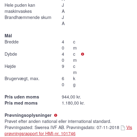
Hele puden kan
J
maskinvaskes
A
Brandhæmmende skum
J
A
Mål
Bredde
4
c
0
m
Dybde
4
c
0
m
Højde
9
c
m
Brugervægt, max.
6
k
0
g
Pris uden moms
944,00 kr.
Pris med moms
1.180,00 kr.
Prøvningsoplysninger
Prøvet efter anden national eller international standard.
Prøvningssted: Swerea IVF AB. Prøvningsdato: 07-11-2018
Vis
prøvningsrapport for HMI-nr. 101746