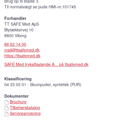
Brug op til stadie 3.
Til normalvægt se pude HMI-nr.101745
Forhandler
TT SAFE Med ApS
Blytækkervej 10
8800 Viborg
86 62 14 00
mail@ttsafemed.dk
https://ttsafemed.dk
SAFE Med trykaflastende A... på ttsafemed.dk
Klassificering
04 33 03 01 - Skumpuder, syntetisk (PUR)
Dokumenter
Brochure
Tilbehørskatalog
Serviceanvisning