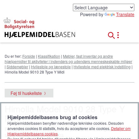
G
å
Powered by
Translate
t
i
l
h
o
v
e
Du er her:
Forside
|
Klassifikation
|
Møbler, fast inventar og andre
d
hjælpemidler til aktiviteter i indendørs og udendørs menneskeskabte miljøer
i
|
Siddemøbler
|
Hvilestole og lænestole
|
Hvilestole med elektrisk indstilling
|
n
Himolla Model 9010 28 Type Y Midi
d
h
o
Føj til huskeliste
l
d
Himolla Model 9010 28 Type Y
Midi
Hjælpemiddelbasens brug af cookies
Hjælpemiddelbasen benytter nødvendige tekniske cookies. Desuden
anvendes cookies til statistik, hvis du accepterer alle cookies.
Detaljer om
Produktserien med tilhørende produkter er udgået fra
Hjælpemiddelbasens cookies
.
Seniorshop ApS 26-05-2025
Du kan til enhver tid trække dit samtykke tilbage via Hjælpemiddelbasens