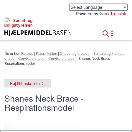
G
å
Powered by
Translate
t
i
l
h
o
v
e
Du er her:
Forside
|
Klassifikation
|
Ortoser og proteser
|
Spinale og kraniale
d
ortoser
|
Cervikale ortoser
|
Cervikale ortoser
| Shanes Neck Brace -
i
Respirationsmodel
n
d
h
Føj til huskeliste
o
l
Shanes Neck Brace -
d
Respirationsmodel