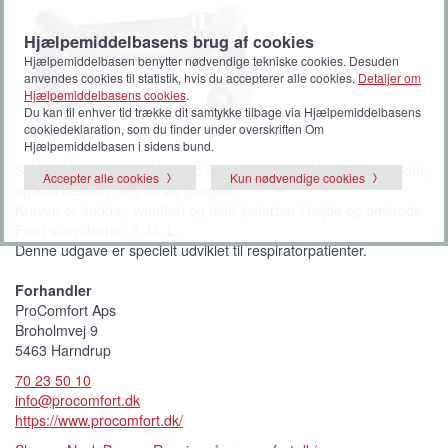
Hjælpemiddelbasens brug af cookies
Hjælpemiddelbasen benytter nødvendige tekniske cookies. Desuden
anvendes cookies til statistik, hvis du accepterer alle cookies.
Detaljer om
Hjælpemiddelbasens cookies
.
Du kan til enhver tid trække dit samtykke tilbage via Hjælpemiddelbasens
cookiedeklaration, som du finder under overskriften Om
Hjælpemiddelbasen i sidens bund.
Shanes Neck Brace giver fuld støtte og bevægelighed til hovedet,
Accepter alle cookies
Kun nødvendige cookies
og kan bæres i lang tid ad gangen.
Kraven er åndbar, vandtæt og fuldt justerbar i højde og omkreds.
Fås i størrelserne S, M, L.
Denne udgave er specielt udviklet til respiratorpatienter.
Forhandler
ProComfort Aps
Broholmvej 9
5463 Harndrup
70 23 50 10
info@procomfort.dk
https://www.procomfort.dk/