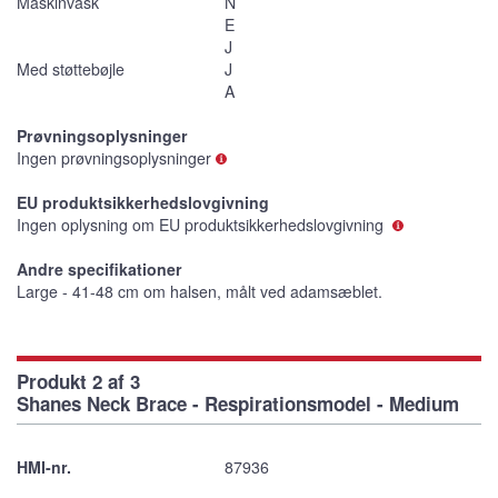
Maskinvask
N
E
J
Med støttebøjle
J
A
Prøvningsoplysninger
Ingen prøvningsoplysninger
EU produktsikkerhedslovgivning
Ingen oplysning om EU produktsikkerhedslovgivning
Andre specifikationer
Large - 41-48 cm om halsen, målt ved adamsæblet.
Produkt 2 af 3
Shanes Neck Brace - Respirationsmodel - Medium
HMI-nr.
87936