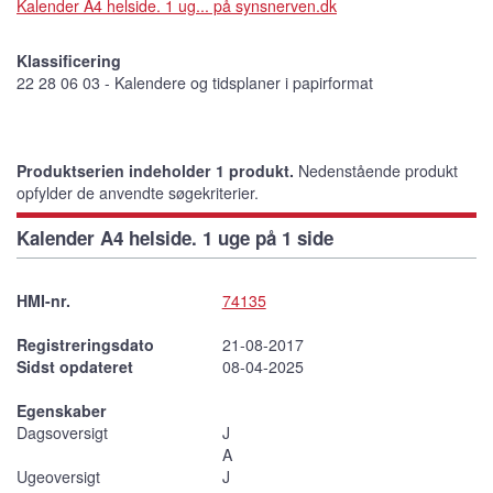
Kalender A4 helside. 1 ug... på synsnerven.dk
Klassificering
22 28 06 03 - Kalendere og tidsplaner i papirformat
Produktserien indeholder 1 produkt.
Nedenstående produkt
opfylder de anvendte søgekriterier.
Kalender A4 helside. 1 uge på 1 side
HMI-nr.
74135
Registreringsdato
21-08-2017
Sidst opdateret
08-04-2025
Egenskaber
Dagsoversigt
J
A
Ugeoversigt
J