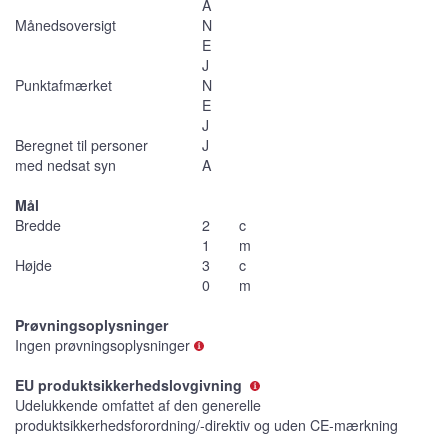
A
Månedsoversigt
N
E
J
Punktafmærket
N
E
J
Beregnet til personer
J
med nedsat syn
A
Mål
Bredde
2
c
1
m
Højde
3
c
0
m
Prøvningsoplysninger
Ingen prøvningsoplysninger
EU produktsikkerhedslovgivning
Udelukkende omfattet af den generelle
produktsikkerhedsforordning/-direktiv og uden CE-mærkning