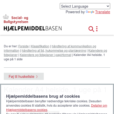
G
å
Powered by
Translate
t
i
l
h
o
v
e
Du er her:
Forside
|
Klassifikation
|
håndtering af kommunikation og
d
information
|
håndtering af tid, hukommelse og planlægning
|
Kalendere og
i
tidsplaner
|
Kalendere og tidsplaner i papirformat
| Kalender A4 helside. 1
n
uge på 1 side
d
h
o
Føj til huskeliste
l
d
Kalender A4 helside. 1 uge på 1
side
Hjælpemiddelbasens brug af cookies
Hjælpemiddelbasen benytter nødvendige tekniske cookies. Desuden
anvendes cookies til statistik, hvis du accepterer alle cookies.
Detaljer om
Hjælpemiddelbasens cookies
.
Du kan til enhver tid trække dit samtykke tilbage via Hjælpemiddelbasens