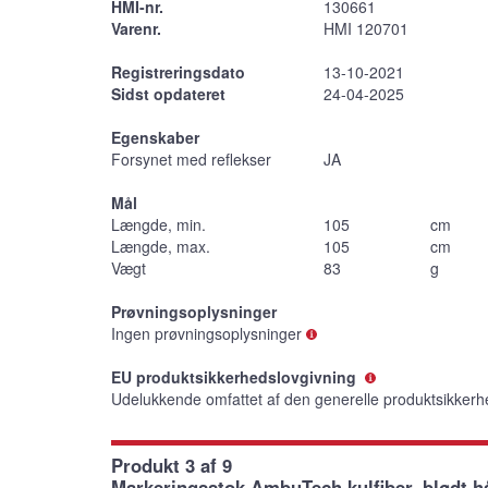
HMI-nr.
130661
Varenr.
HMI 120701
Registreringsdato
13-10-2021
Sidst opdateret
24-04-2025
Egenskaber
Forsynet med reflekser
JA
Mål
Længde, min.
105
cm
Længde, max.
105
cm
Vægt
83
g
Prøvningsoplysninger
Ingen prøvningsoplysninger
EU produktsikkerhedslovgivning
Udelukkende omfattet af den generelle produktsikkerh
Produkt 3 af 9
Markeringsstok AmbuTech kulfiber, blødt h