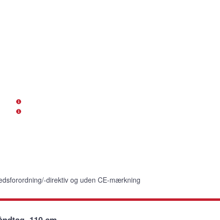
edsforordning/-direktiv og uden CE-mærkning
åndtag, 110 cm