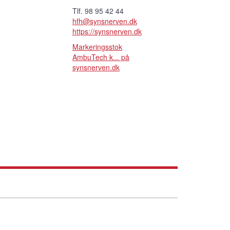
Tlf. 98 95 42 44
hfh@synsnerven.dk
https://synsnerven.dk
Markeringsstok
AmbuTech k... på
synsnerven.dk