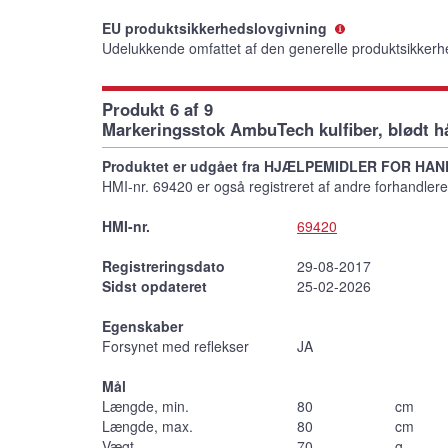
EU produktsikkerhedslovgivning
Udelukkende omfattet af den generelle produktsikkerh
Produkt 6 af 9
Markeringsstok AmbuTech kulfiber, blødt h
Produktet er udgået fra HJÆLPEMIDLER FOR HAN
HMI-nr. 69420 er også registreret af andre forhandlere,
HMI-nr.
69420
Registreringsdato
29-08-2017
Sidst opdateret
25-02-2026
Egenskaber
Forsynet med reflekser
JA
Mål
Længde, min.
80
cm
Længde, max.
80
cm
Vægt
70
g