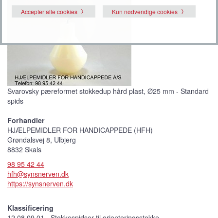
Accepter alle cookies
Kun nødvendige cookies
Svarovsky pæreformet stokkedup hård plast, Ø25 mm - Standard
spids
Forhandler
HJÆLPEMIDLER FOR HANDICAPPEDE (HFH)
Grøndalsvej 8, Ulbjerg
8832 Skals
98 95 42 44
hfh@synsnerven.dk
https://synsnerven.dk
Klassificering
12 08 09 01 - Stokkespidser til orienteringsstokke