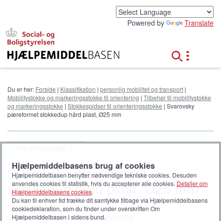
G
å
Powered by
Translate
t
i
l
h
o
v
e
Du er her:
Forside
|
Klassifikation
|
personlig mobilitet og transport
|
d
Mobilitystokke og markeringsstokke til orientering
|
Tilbehør til mobilitystokke
i
og markeringsstokke
|
Stokkespidser til orienteringsstokke
| Svarovsky
n
pæreformet stokkedup hård plast, Ø25 mm
d
h
o
Føj til huskeliste
l
d
Hjælpemiddelbasens brug af cookies
Svarovsky pæreformet
Hjælpemiddelbasen benytter nødvendige tekniske cookies. Desuden
stokkedup hård plast, Ø25 mm
anvendes cookies til statistik, hvis du accepterer alle cookies.
Detaljer om
Hjælpemiddelbasens cookies
.
Du kan til enhver tid trække dit samtykke tilbage via Hjælpemiddelbasens
cookiedeklaration, som du finder under overskriften Om
Hjælpemiddelbasen i sidens bund.