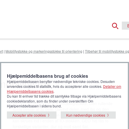
rt
|
Mobilitystokke og markeringsstokke til orientering
|
Tilbehør til mobilitystokke 
Hjælpemiddelbasens brug af cookies
mobilitystok
Hjælpemiddelbasen benytter nødvendige tekniske cookies. Desuden
anvendes cookies til statistik, hvis du accepterer alle cookies.
Detaljer om
Hjælpemiddelbasens cookies
.
Du kan til enhver tid trække dit samtykke tilbage via Hjælpemiddelbasens
cookiedeklaration, som du finder under overskriften Om
GEO er en rullespids til IO mobilitystokke. Den rullende
Hjælpemiddelbasen i sidens bund.
spids består af to dele: Gevind delen med lås og den
rullende del. Rullespidsen har et M8-gevind, der nemt
Accepter alle cookies
Kun nødvendige cookies
kan skrues ind i enden af IO-stokken. GEO høj fås to
forskellige varianter: dur og moll samt flat.