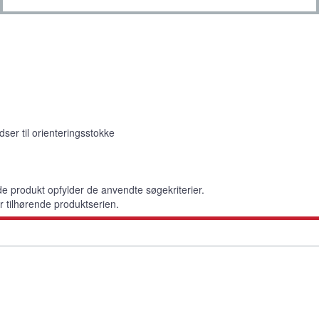
ser til orienteringsstokke
 produkt opfylder de anvendte søgekriterier.
er tilhørende produktserien.