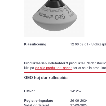
Klassificering
12 08 09 01 - Stokkespid
Produktserien indeholder 3 produkter.
Nedenstående
Klik på
vis alle produkter i serien
for at se alle produkt
GEO høj dur rullespids
HMI-nr.
141257
Registreringsdato
26-09-2024
Sidst opdateret
27-09-2024