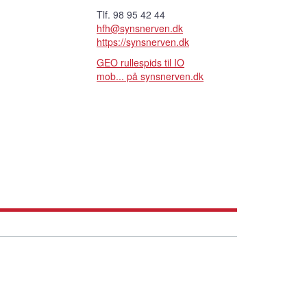
Tlf. 98 95 42 44
hfh@synsnerven.dk
https://synsnerven.dk
GEO rullespids til IO
mob... på synsnerven.dk