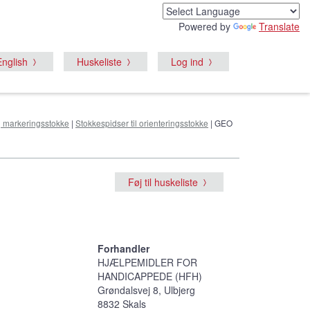
Powered by
Translate
English
Huskeliste
Log ind
og markeringsstokke
|
Stokkespidser til orienteringsstokke
| GEO
Føj til huskeliste
Forhandler
HJÆLPEMIDLER FOR
HANDICAPPEDE (HFH)
Grøndalsvej 8, Ulbjerg
8832 Skals