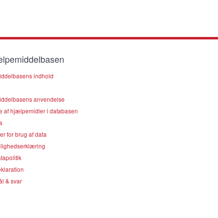
lpemiddelbasen
ddelbasens indhold
ddelbasens anvendelse
e af hjælpemidler i databasen
a
er for brug af data
lighedserklæring
apolitik
klaration
l & svar