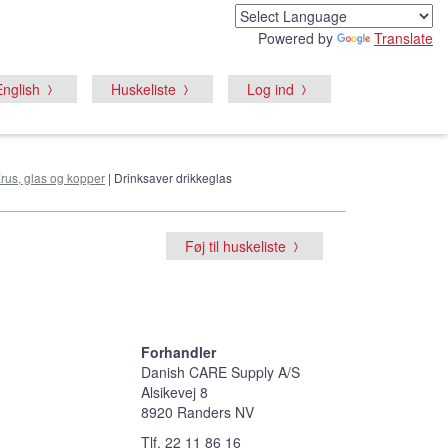
Powered by
Translate
English
Huskeliste
Log ind
rus, glas og kopper
| Drinksaver drikkeglas
Føj til huskeliste
Forhandler
Danish CARE Supply A/S
Alsikevej 8
8920 Randers NV
Tlf. 22 11 86 16