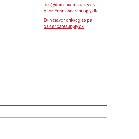
dcs@danishcaresupply.dk
https://danishcaresupply.dk
Drinksaver drikkeglas på
danishcaresupply.dk