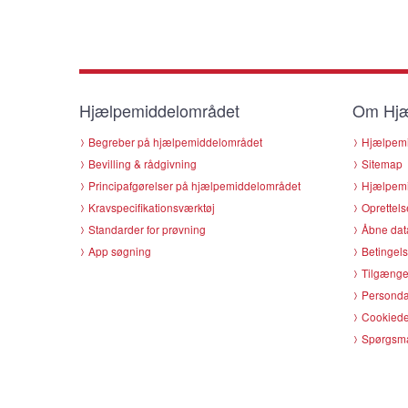
Hjælpemiddelområdet
Om Hjæ
Begreber på hjælpemiddelområdet
Hjælpemi
Bevilling & rådgivning
Sitemap
Principafgørelser på hjælpemiddelområdet
Hjælpemi
Kravspecifikationsværktøj
Oprettels
Standarder for prøvning
Åbne dat
App søgning
Betingels
Tilgænge
Persondat
Cookiede
Spørgsmå