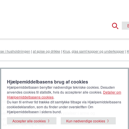
else i husholdningen
|
at spise og drikke
|
Krus, glas samt kopper og underkopper
|
K
Hjælpemiddelbasens brug af cookies
Hjælpemiddelbasen benytter nødvendige tekniske cookies. Desuden
anvendes cookies til statistik, hvis du accepterer alle cookies.
Detaljer om
Hjælpemiddelbasens cookies
.
Drinksaver drikkeglas og låg, som er et praktisk, stilfuldt
Du kan til enhver tid trække dit samtykke tilbage via Hjælpemiddelbasens
og spildfrit alternativ til traditionelle drikkeglas.
cookiedeklaration, som du finder under overskriften Om
Hjælpemiddelbasen i sidens bund.
Særligt velegnet til personer med rystelser i arme og
hænder eller med synkebesvær.
Accepter alle cookies
Kun nødvendige cookies
Fås som 1. stk. og 4. stk.