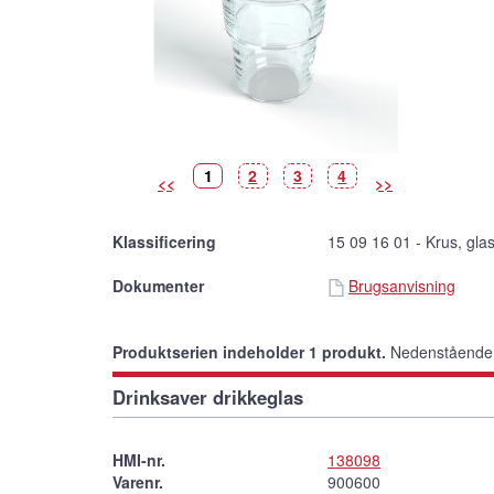
Billede
(Vist
Billede
Billede
Billede
1
2
3
4
<<
>>
billede)
Klassificering
15 09 16 01 - Krus, gla
Dokumenter
Brugsanvisning
Produktserien indeholder 1 produkt.
Nedenstående p
Drinksaver drikkeglas
HMI-nr.
138098
Varenr.
900600