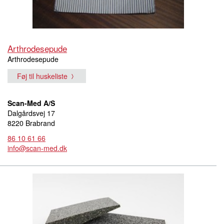
Arthrodesepude
Arthrodesepude
Føj til huskeliste
Scan-Med A/S
Dalgårdsvej 17
8220 Brabrand
86 10 61 66
info@scan-med.dk