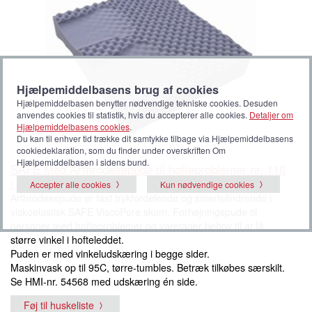
Hjælpemiddelbasens brug af cookies
Hjælpemiddelbasen benytter nødvendige tekniske cookies. Desuden
anvendes cookies til statistik, hvis du accepterer alle cookies.
Detaljer om
Hjælpemiddelbasens cookies
.
Du kan til enhver tid trække dit samtykke tilbage via Hjælpemiddelbasens
cookiedeklaration, som du finder under overskriften Om
Hjælpemiddelbasen i sidens bund.
SAFE Med Arthrodesepude til hofteproblemer nr. 116
i Grå, til to sider
Accepter alle cookies
Kun nødvendige cookies
Arthrodesepude er fast trykfordelende og smertelindrende i
viskoelastisk SAFE ViscoPore skum. Forhøjningspude til
personer med hofteproblemer og varetager behov til at få
større vinkel i hofteleddet.
Puden er med vinkeludskæring i begge sider.
Maskinvask op til 95C, tørre-tumbles. Betræk tilkøbes særskilt.
Se HMI-nr. 54568 med udskæring én side.
Føj til huskeliste