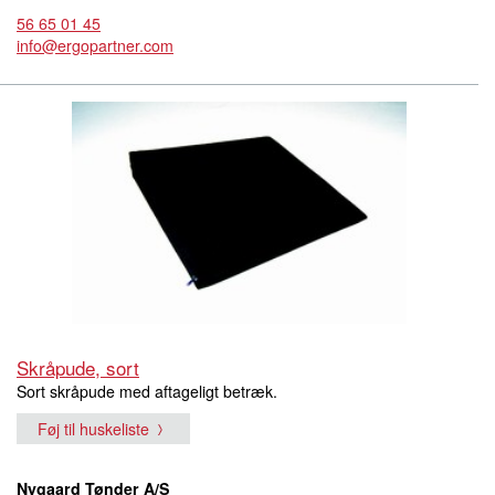
56 65 01 45
info@ergopartner.com
Skråpude, sort
Sort skråpude med aftageligt betræk.
Føj til huskeliste
Nygaard Tønder A/S