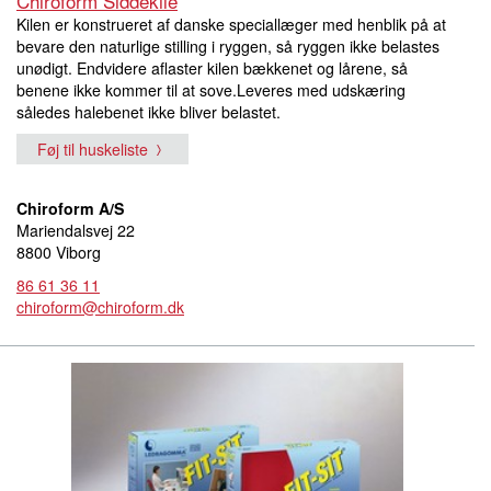
Chiroform Siddekile
Kilen er konstrueret af danske speciallæger med henblik på at
bevare den naturlige stilling i ryggen, så ryggen ikke belastes
unødigt. Endvidere aflaster kilen bækkenet og lårene, så
benene ikke kommer til at sove.Leveres med udskæring
således halebenet ikke bliver belastet.
Føj til huskeliste
Chiroform A/S
Mariendalsvej 22
8800 Viborg
86 61 36 11
chiroform@chiroform.dk