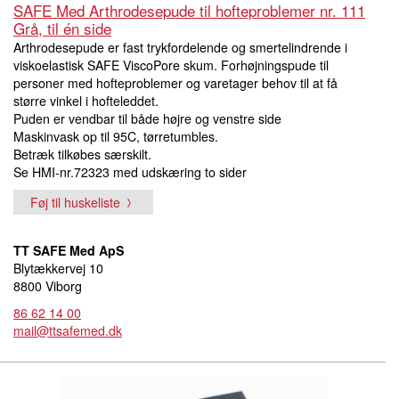
SAFE Med Arthrodesepude til hofteproblemer nr. 111
Grå, til én side
Arthrodesepude er fast trykfordelende og smertelindrende i
viskoelastisk SAFE ViscoPore skum. Forhøjningspude til
personer med hofteproblemer og varetager behov til at få
større vinkel i hofteleddet.
Puden er vendbar til både højre og venstre side
Maskinvask op til 95C, tørretumbles.
Betræk tilkøbes særskilt.
Se HMI-nr.72323 med udskæring to sider
Føj til huskeliste
TT SAFE Med ApS
Blytækkervej 10
8800 Viborg
86 62 14 00
mail@ttsafemed.dk