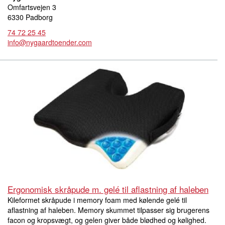
Omfartsvejen 3
6330 Padborg
74 72 25 45
info@nygaardtoender.com
Ergonomisk skråpude m. gelé til aflastning af haleben
Kileformet skråpude i memory foam med kølende gelé til
aflastning af haleben. Memory skummet tilpasser sig brugerens
facon og kropsvægt, og gelen giver både blødhed og kølighed.