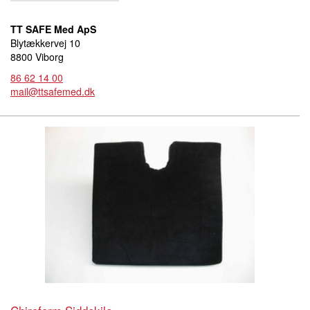
TT SAFE Med ApS
Blytækkervej 10
8800 Viborg
86 62 14 00
mail@ttsafemed.dk