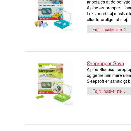
anbefales at de benytter 
Alpine ørepropper til bø
f.eks. mod høj musik elle
eller foruroliget af støj.
Føj til huskeliste
Ørepropper Sove
Alpine Sleepsoft øreprop
og gerne minimere uønsk
Sleepsoft er samtidigt 
Føj til huskeliste