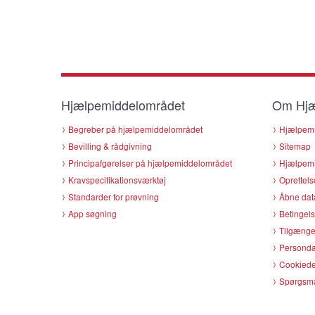
Hjælpemiddelområdet
Om Hjæ
Begreber på hjælpemiddelområdet
Hjælpemi
Bevilling & rådgivning
Sitemap
Principafgørelser på hjælpemiddelområdet
Hjælpemi
Kravspecifikationsværktøj
Oprettels
Standarder for prøvning
Åbne dat
App søgning
Betingels
Tilgænge
Persondat
Cookiede
Spørgsmå