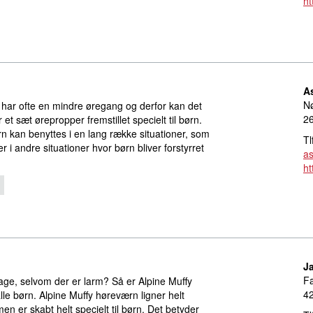
ht
A
Nø
 har ofte en mindre øregang og derfor kan det
26
et sæt ørepropper fremstillet specielt til børn.
rn kan benyttes i en lang række situationer, som
Tl
r i andre situationer hvor børn bliver forstyrret
a
ht
J
Fa
ge, selvom der er larm? Så er Alpine Muffy
42
lle børn. Alpine Muffy høreværn ligner helt
n er skabt helt specielt til børn. Det betyder