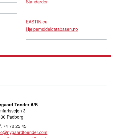
Standarder
EASTIN.eu
Hjelpemiddeldatabasen.no
ygaard Tønder A/S
fartsvejen 3
330 Padborg
f. 74 72 25 45
nfo@nygaardtoender.com