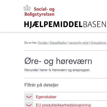
Gå
til
hovedindhold
Du er her:
Forside
|
Klassifikation
|
personlig pleje
|
Kropsbårne 
Øre- og høreværn
Herunder hører fx høreværn og ørepropper.
Filtrér på detaljer
Egenskaber
EU produktsikkerhedslovgivning