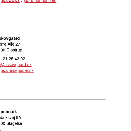
tps://www.nygaardtoender.com
skovgaard
rre Alle 27
00 Glostrup
f. 21 25 43 02
s@askovgaard.dk
tps://rejsepuder.dk
apebo.dk
briksvej 9A
00 Slagelse