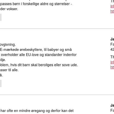
Tl
passes børn i forskellige aldre og størrelser -
i
 der vokser.
ht
J
Fa
ovgivning.
42
CE-mærkede ørebeskyttere, til babyer og små
 overholder alle EU-love og standarder indenfor
Tl
ljø.
i
oblem, hvis dit barn skal beroliges eller sove ude.
ht
er til alle.
å.
J
Fa
 har ofte en mindre øregang og derfor kan det