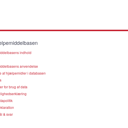
lpemiddelbasen
ddelbasens indhold
ddelbasens anvendelse
e af hjælpemidler i databasen
a
er for brug af data
lighedserklæring
apolitik
klaration
l & svar