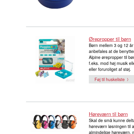
Ørepropper til børn
Børn mellem 3 og 12 år
anbefales at de benytter 
Alpine ørepropper til bø
f.eks. mod høj musik elle
eller foruroliget af støj.
Føj til huskeliste
Høreværn til børn
Skal de små kunne delta
høreværn løsningen til a
almindelige høreværn, me