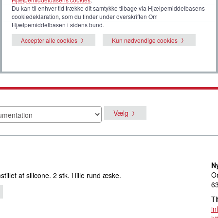
Du kan til enhver tid trække dit samtykke tilbage via Hjælpemiddelbasens
cookiedeklaration, som du finder under overskriften Om
Hjælpemiddelbasen i sidens bund.
Accepter alle cookies
Kun nødvendige cookies
Vælg
N
Om
llet af silicone. 2 stk. i lille rund æske.
6
Tl
i