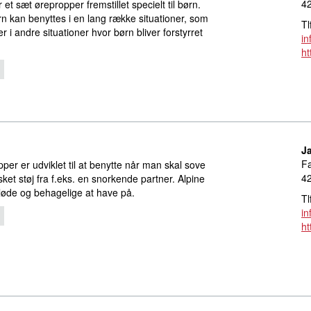
42
et sæt ørepropper fremstillet specielt til børn.
rn kan benyttes i en lang række situationer, som
Tl
r i andre situationer hvor børn bliver forstyrret
i
ht
J
Fa
per er udviklet til at benytte når man skal sove
42
et støj fra f.eks. en snorkende partner. Alpine
bløde og behagelige at have på.
Tl
i
ht