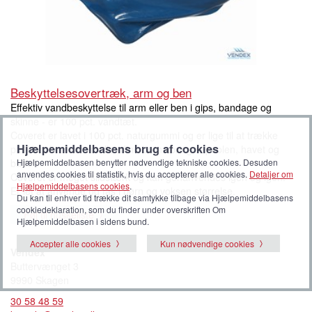
Beskyttelsesovertræk, arm og ben
Effektiv vandbeskyttelse til arm eller ben i gips, bandage og
skinne - er 100 pct. vandtæt.
Coveret er lavet i 100 pct. naturgummi og er lige til at trække
Hjælpemiddelbasens brug af cookies
på. Herefter kan du eller dine børn springe i poolen, havet og
Hjælpemiddelbasen benytter nødvendige tekniske cookies. Desuden
badet.
anvendes cookies til statistik, hvis du accepterer alle cookies.
Detaljer om
Coveret er meget slidstærk og kan genanvendes igen og igen.
Hjælpemiddelbasens cookies
.
Er let at anvende og fås i børn og voksen størrelse.
Du kan til enhver tid trække dit samtykke tilbage via Hjælpemiddelbasens
cookiedeklaration, som du finder under overskriften Om
Føj til huskeliste
Hjælpemiddelbasen i sidens bund.
Accepter alle cookies
Kun nødvendige cookies
Vendex
Buttervænget 3
9990 Skagen
30 58 48 59