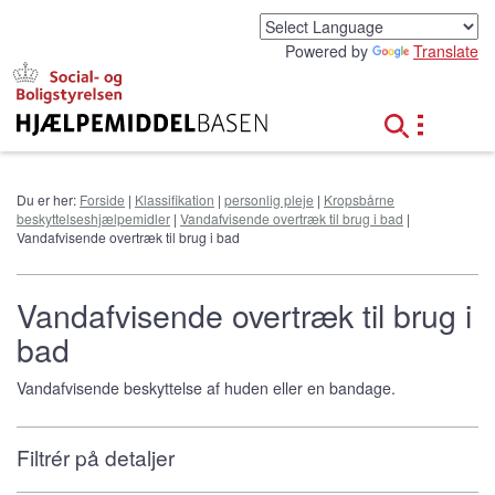
G
å
Powered by
Translate
t
i
l
h
o
v
e
Du er her:
Forside
|
Klassifikation
|
personlig pleje
|
Kropsbårne
d
beskyttelseshjælpemidler
|
Vandafvisende overtræk til brug i bad
|
i
Vandafvisende overtræk til brug i bad
n
d
h
Vandafvisende overtræk til brug i
o
bad
l
d
Vandafvisende beskyttelse af huden eller en bandage.
Filtrér på detaljer