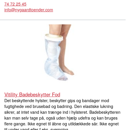
74 72 25 45
info@nygaardtoender.com
Vitility Badebeskytter Fod
Det beskyttende hylster, beskytter gips og bandager mod
fugtighede ved brusebad og badning. Den elastiske lukning
sikrer, at intet vand kan trænge ind i hylsteret. Badebeskytteren
kan man selv tage på, også uden hjælp udefra og kan bruges
flere gange. Ikke egnet til åbne og utildækkede sår. Ikke egnet
til under vand eller f.eks. svømning.