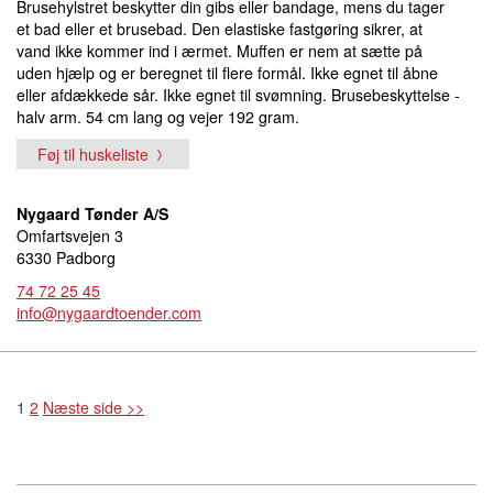
Brusehylstret beskytter din gibs eller bandage, mens du tager
et bad eller et brusebad. Den elastiske fastgøring sikrer, at
vand ikke kommer ind i ærmet. Muffen er nem at sætte på
uden hjælp og er beregnet til flere formål. Ikke egnet til åbne
eller afdækkede sår. Ikke egnet til svømning. Brusebeskyttelse -
halv arm. 54 cm lang og vejer 192 gram.
Føj til huskeliste
Nygaard Tønder A/S
Omfartsvejen 3
6330 Padborg
74 72 25 45
info@nygaardtoender.com
1
2
Næste side >>