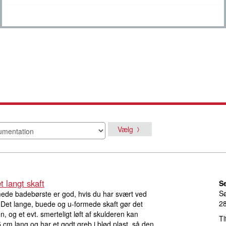
Vælg
 langt skaft
S
S
de badebørste er god, hvis du har svært ved
2
 Det lange, buede og u-formede skaft gør det
 og et evt. smerteligt løft af skulderen kan
Tl
 cm lang og har et godt greb i blød plast, så den