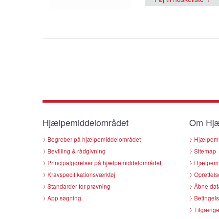
Hjælpemiddelområdet
Om Hjæ
Begreber på hjælpemiddelområdet
Hjælpemi
Bevilling & rådgivning
Sitemap
Principafgørelser på hjælpemiddelområdet
Hjælpemi
Kravspecifikationsværktøj
Oprettels
Standarder for prøvning
Åbne dat
App søgning
Betingels
Tilgænge