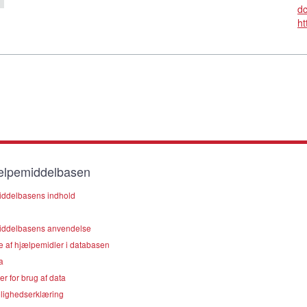
d
ht
lpemiddelbasen
ddelbasens indhold
ddelbasens anvendelse
e af hjælpemidler i databasen
a
er for brug af data
lighedserklæring