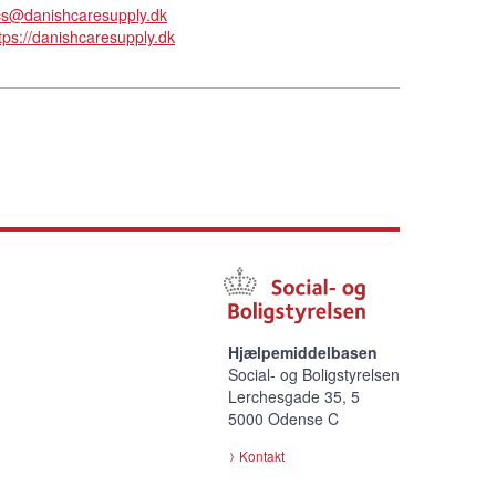
cs@danishcaresupply.dk
tps://danishcaresupply.dk
Hjælpemiddelbasen
Social- og Boligstyrelsen
Lerchesgade 35, 5
5000 Odense C
Kontakt