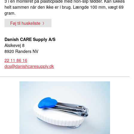
3 i en monteret på plasticplade med non-slip fødder. Kan lukkes
helt sammen når den ikke er i brug. Længde 100 mm, vægt 69
gram.
Føj til huskeliste
Danish CARE Supply A/S
Alsikevej 8
8920 Randers NV
22 11 86 16
dcs@danishcaresupply.dk