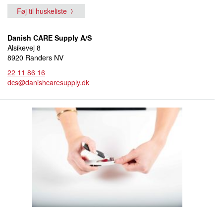
Føj til huskeliste
Danish CARE Supply A/S
Alsikevej 8
8920 Randers NV
22 11 86 16
dcs@danishcaresupply.dk