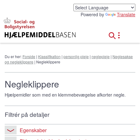
G
å
Powered by
Translate
t
i
l
h
o
v
e
Du er her:
Forside
|
Klassifikation
|
personlig pleje
|
neglepleje
|
Neglesakse
d
og negleklippere
| Negleklippere
i
n
d
Negleklippere
h
o
Hjælpemidler som med en klemmebevægelse afkorter negle.
l
d
Filtrér på detaljer
Egenskaber