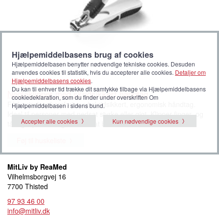
Hjælpemiddelbasens brug af cookies
Hjælpemiddelbasen benytter nødvendige tekniske cookies. Desuden
anvendes cookies til statistik, hvis du accepterer alle cookies.
Detaljer om
Hjælpemiddelbasens cookies
.
Du kan til enhver tid trække dit samtykke tilbage via Hjælpemiddelbasens
Negleklipper med skridsikkert håndtag
cookiedeklaration, som du finder under overskriften Om
Få kontrol og komfort med skridsikkert, ergonomisk håndtag.
Hjælpemiddelbasen i sidens bund.
Ideel til personer med nedsat styrke eller gigt. Klipper finger- og
Accepter alle cookies
Kun nødvendige cookies
tånegle præcist og let uden at belaste hænder eller led.
Føj til huskeliste
MitLiv by ReaMed
Vilhelmsborgvej 16
7700 Thisted
97 93 46 00
info@mitliv.dk