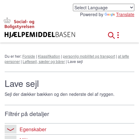
G
å
Powered by
Translate
t
i
l
h
o
v
e
Du er her:
Forside
|
Klassifikation
|
personlig mobilitet og transport
|
at løfte
d
personer
|
Løftesejl, sæder og bårer
| Lave sejl
i
n
d
Lave sejl
h
o
Sejl der dækker bækken og den nederste del af ryggen.
l
d
Filtrér på detaljer
Egenskaber