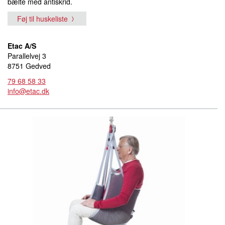
bælte med antiskrid.
Føj til huskeliste
Etac A/S
Parallelvej 3
8751 Gedved
79 68 58 33
info@etac.dk