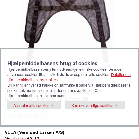
Hjælpemiddelbasens brug af cookies
Hjælpemiddelbasen benytter nødvendige tekniske cookies. Desuden
anvendes cookies til statistik, hvis du accepterer alle cookies.
Detaljer om
Hjælpemiddelbasens cookies
.
Løftesejl
Du kan til enhver tid trække dit samtykke tilbage via Hjælpemiddelbasens
cookiedeklaration, som du finder under overskriften Om
Løftesejl i kraftig nylon-net med bred nylongjorde - til
Hjælpemiddelbasen i sidens bund.
anvendelse sammen med VELA Person lift
(HMI-nr. 131295 ).
Accepter alle cookies
Kun nødvendige cookies
Føj til huskeliste
VELA (Vermund Larsen A/S)
Gøteborgvej 8-12