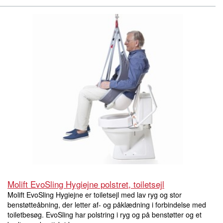
Molift EvoSling Hygiejne polstret, toiletsejl
Molift EvoSling Hygiejne er toiletsejl med lav ryg og stor
benstøtteåbning, der letter af- og påklædning i forbindelse med
toiletbesøg. EvoSling har polstring i ryg og på benstøtter og et