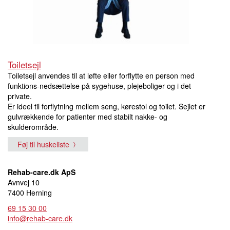
Toiletsejl
Toiletsejl anvendes til at løfte eller forflytte en person med
funktions-nedsættelse på sygehuse, plejeboliger og i det
private.
Er ideel til forflytning mellem seng, kørestol og toilet. Sejlet er
gulvrækkende for patienter med stabilt nakke- og
skulderområde.
Føj til huskeliste
Rehab-care.dk ApS
Avnvej 10
7400 Herning
69 15 30 00
info@rehab-care.dk