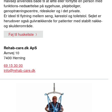
Halvsejl anvendes både til at løfte eller forflytte en person med
funktions-nedsættelse på sygehuse, plejeboliger,
genoptræningscentre, rideskoler og i det private.
Er ideel til flytning mellem seng, kørestol og toiletstol. Sejlet er
herudover også gulvrækkende for patienter med stabilt nakke-
og skulderområde.
Føj til huskeliste
Rehab-care.dk ApS
Avnvej 10
7400 Herning
69 15 30 00
info@rehab-care.dk