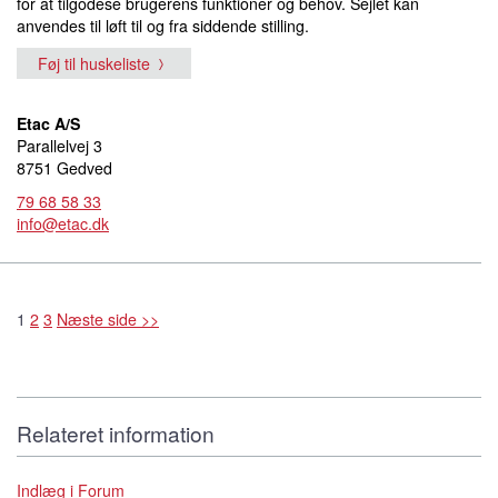
for at tilgodese brugerens funktioner og behov. Sejlet kan
anvendes til løft til og fra siddende stilling.
Føj til huskeliste
Etac A/S
Parallelvej 3
8751 Gedved
79 68 58 33
info@etac.dk
1
2
3
Næste side >>
Relateret information
Indlæg i Forum