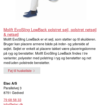
Molift EvoSling LowBack polstret sejl, polstret netsejl
& netsejl
Molift EvoSling LowBack er et sejl, som støtter op til skulderen.
Bruger kan placere armene både på inder- og yderside af
sejlet. Sejlet er enkelt at placere takket være placeringslomme
på ryg og benstøtter. Molift EvoSling LowBack findes i tre
varianter, polyester med polstring i ryg og benstøtter og net
med/uden polstrede benstøtter.
Føj til huskeliste
Etac A/S
Parallelvej 3
8751 Gedved
79 68 58 33
info@etac.dk