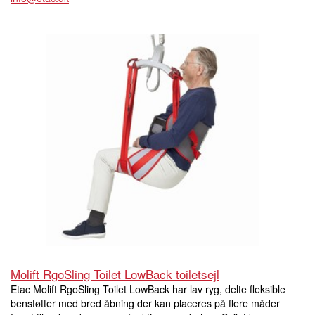
Molift RgoSling Toilet LowBack toiletsejl
Etac Molift RgoSling Toilet LowBack har lav ryg, delte fleksible
benstøtter med bred åbning der kan placeres på flere måder