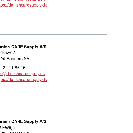
tps://danishcaresupply.dk
anish CARE Supply A/S
sikevej 8
920 Randers NV
f. 22 11 86 16
cs@danishcaresupply.dk
tps://danishcaresupply.dk
anish CARE Supply A/S
sikevej 8