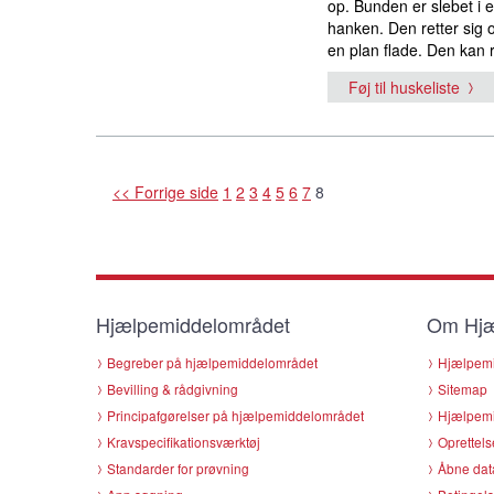
op. Bunden er slebet i e
hanken. Den retter sig op
en plan flade. Den kan 
Føj til huskeliste
<< Forrige side
1
2
3
4
5
6
7
8
Hjælpemiddelområdet
Om Hjæ
Begreber på hjælpemiddelområdet
Hjælpemi
Bevilling & rådgivning
Sitemap
Principafgørelser på hjælpemiddelområdet
Hjælpemi
Kravspecifikationsværktøj
Oprettels
Standarder for prøvning
Åbne dat