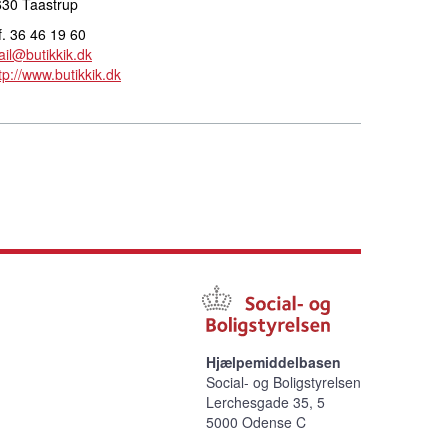
630 Taastrup
f. 36 46 19 60
il@butikkik.dk
tp://www.butikkik.dk
Hjælpemiddelbasen
Social- og Boligstyrelsen
Lerchesgade 35, 5
5000 Odense C