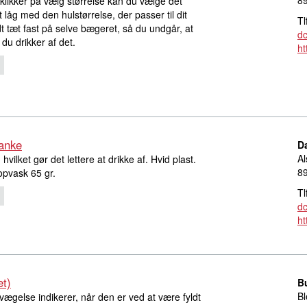
8
likker på vælg størrelse kan du vælge det
låg med den hulstørrelse, der passer til dit
Tl
t tæt fast på selve bægeret, så du undgår, at
d
du drikker af det.
ht
hanke
D
Al
vilket gør det lettere at drikke af. Hvid plast.
8
opvask 65 gr.
Tl
d
ht
et)
B
Bl
gelse indikerer, når den er ved at være fyldt