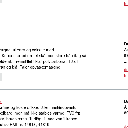
ht
D
Al
signet til børn og voksne med
8
. Koppen er udformet skå med store håndtag så
de af. Fremstillet i klar polycarbonat. Fås i
Tl
grøn og blå. Tåler opvaskemaskine.
d
ht
er
D
Al
arme og kolde drikke, tåler maskinopvask,
8
belbare, men må ikke stables varme. PVC frit
er, brudstærke. Tudlåg til med ventil købes
Tl
e hul se HMI-nr. 44818, 44819.
d