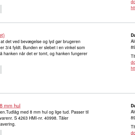
d
ht
et)
D
Al
 at det ved bevægelse og lyd gør brugeren
8
 3/4 fyldt. Bunden er slebet i en vinkel som
d på hanken når det er tomt, og hanken fungerer
Tl
d
ht
 8 mm hul
D
Al
len.Tudlåg med 8 mm hul og lige tud. Passer til
8
arenr. S 4263 HMI-nr. 40998. Tåler
avering.
Tl
d