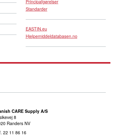
Principafgørelser
Standarder
EASTIN.eu
Hjelpemiddeldatabasen.no
anish CARE Supply A/S
sikevej 8
920 Randers NV
f. 22 11 86 16