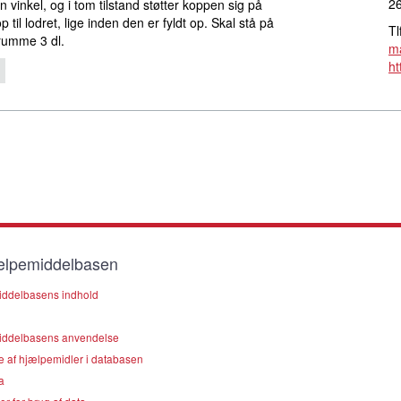
2
n vinkel, og i tom tilstand støtter koppen sig på
 til lodret, lige inden den er fyldt op. Skal stå på
Tl
rumme 3 dl.
ma
ht
lpemiddelbasen
ddelbasens indhold
ddelbasens anvendelse
e af hjælpemidler i databasen
a