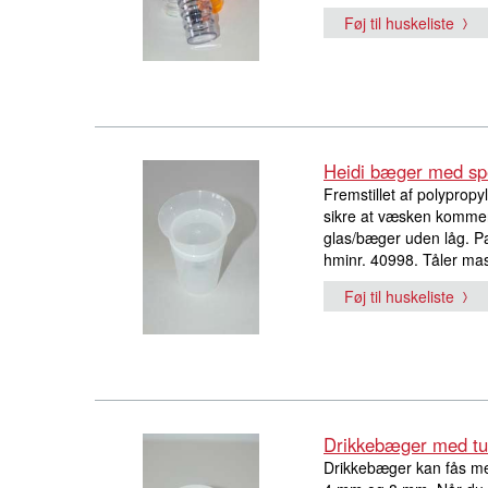
Føj til huskeliste
Heidi bæger med spe
Fremstillet af polyprop
sikre at væsken kommer
glas/bæger uden låg. P
hminr. 40998. Tåler ma
Føj til huskeliste
Drikkebæger med tu
Drikkebæger kan fås med