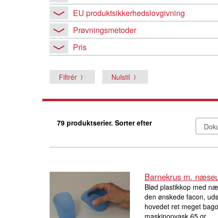
EU produktsikkerhedslovgivning
Prøvningsmetoder
Pris
Filtrér
Nulstil
79 produktserier. Sorter efter
Barnekrus m. næseu
Blød plastikkop med n
den ønskede facon, uds
hovedet ret meget bagov
maskinopvask 65 gr..