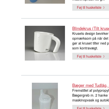
Føj til huskeliste
Blindekrus (Tilt krus
Krusets design bevirker
opmærksom på når det er
gør at kruset tilter ne
som kontravægt.
Føj til huskeliste
Bæger med Tudlåg,
Fremstillet af polypropy
Bægergreb m. 2 hanke v
maskinopvask og autokl
Føj til huskeliste