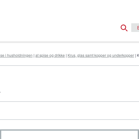
else i husholdningen
|
at spise og drikke
|
Krus, glas samt kopper og underkopper
| 
.