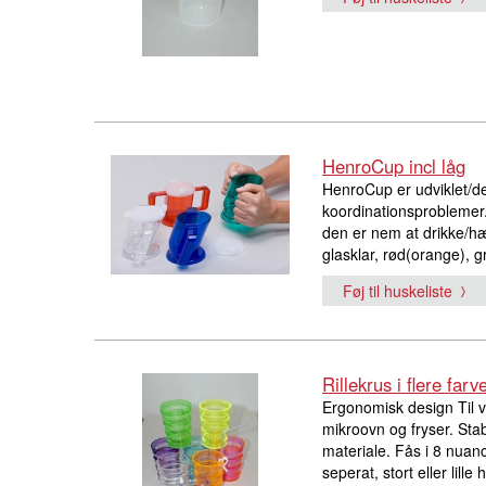
HenroCup incl låg
HenroCup er udviklet/de
koordinationsproblemer
den er nem at drikke/hæl
glasklar, rød(orange), 
Føj til huskeliste
Rillekrus i flere farv
Ergonomisk design Til v
mikroovn og fryser. Sta
materiale. Fås i 8 nuanc
seperat, stort eller lill