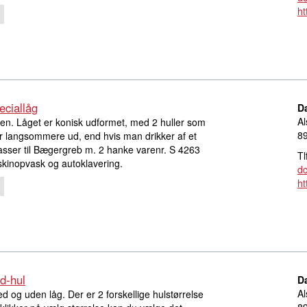
ht
ciallåg
D
Al
ylen. Låget er konisk udformet, med 2 huller som
8
 langsommere ud, end hvis man drikker af et
asser til Bægergreb m. 2 hanke varenr. S 4263
Tl
skinopvask og autoklavering.
d
ht
d-hul
D
Al
 og uden låg. Der er 2 forskellige hulstørrelse