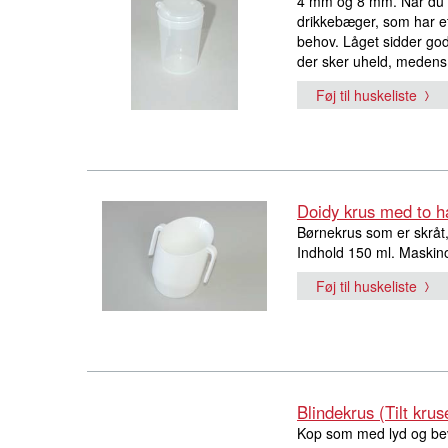
4 mm og 8 mm. Når du k
drikkebæger, som har et 
behov. Låget sidder god
der sker uheld, medens 
Føj til huskeliste
Doidy krus med to 
Børnekrus som er skråt, h
Indhold 150 ml. Maskin
Føj til huskeliste
Blindekrus (Tilt krus
Kop som med lyd og bevæ