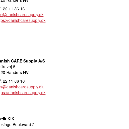
920 Randers NV
f. 22 11 86 16
cs@danishcaresupply.dk
tps://danishcaresupply.dk
anish CARE Supply A/S
sikevej 8
920 Randers NV
f. 22 11 86 16
cs@danishcaresupply.dk
tps://danishcaresupply.dk
utik KIK
ekinge Boulevard 2