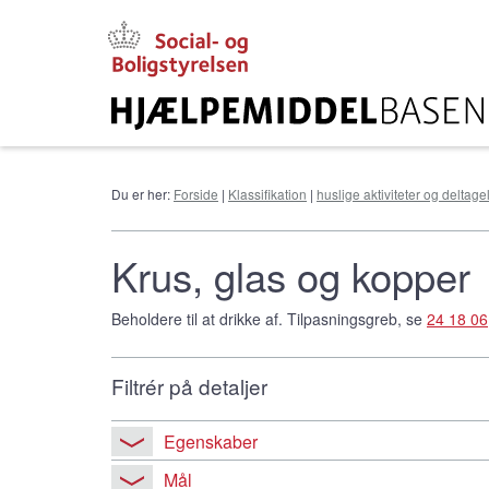
Gå
til
hovedindhold
Du er her:
Forside
|
Klassifikation
|
huslige aktiviteter og deltag
Krus, glas og kopper
Beholdere til at drikke af. Tilpasningsgreb, se
24 18 06
Filtrér på detaljer
Egenskaber
Mål