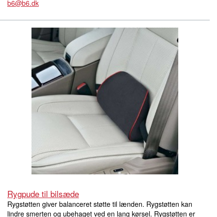
b6@b6.dk
Rygpude til bilsæde
Rygstøtten giver balanceret støtte til lænden. Rygstøtten kan
lindre smerten og ubehaget ved en lang kørsel. Rygstøtten er