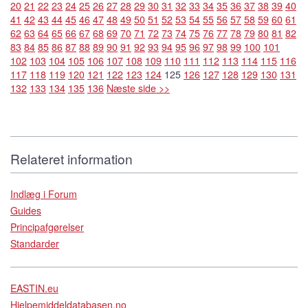
20
21
22
23
24
25
26
27
28
29
30
31
32
33
34
35
36
37
38
39
40
41
42
43
44
45
46
47
48
49
50
51
52
53
54
55
56
57
58
59
60
61
62
63
64
65
66
67
68
69
70
71
72
73
74
75
76
77
78
79
80
81
82
83
84
85
86
87
88
89
90
91
92
93
94
95
96
97
98
99
100
101
102
103
104
105
106
107
108
109
110
111
112
113
114
115
116
117
118
119
120
121
122
123
124
125
126
127
128
129
130
131
132
133
134
135
136
Næste side >>
Relateret information
Indlæg i Forum
Guides
Principafgørelser
Standarder
EASTIN.eu
Hjelpemiddeldatabasen.no