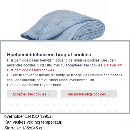
Hjælpemiddelbasens brug af cookies
Hjælpemiddelbasen benytter nødvendige tekniske cookies. Desuden
anvendes cookies til statistik, hvis du accepterer alle cookies.
Detaljer om
Hjælpemiddelbasens cookies
.
Du kan til enhver tid trække dit samtykke tilbage via Hjælpemiddelbasens
cookiedeklaration, som du finder under overskriften Om
Hjælpemiddelbasen i sidens bund.
Vital brandhæmmende sengetæppe
Vital sengetæppe med god komfort og varme. Fremstillet af
Accepter alle cookies
Kun nødvendige cookies
100 polyester i glat og tætvævet mønster.. Vital sengetæppe er
et kraftigt og slidstærk sengetæppe med smudsafvisende
egenskaber og er farveægte. Tæppet er brandhæmmende og
overholder EN ISO 12952.
Kan vaskes ved høj temperatur.
Størrelse 185x245 cm.