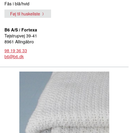
Fås i blå/hvid
Føj til huskeliste
B6 A/S / Fortexa
Tøjstrupvej 39-41
8961 Allingåbro
98 19 36 33
b6@b6.dk