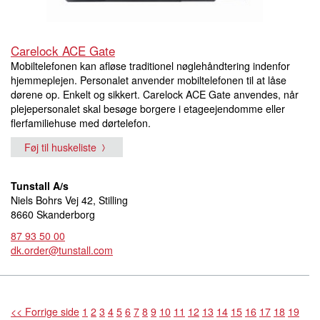
Carelock ACE Gate
Mobiltelefonen kan afløse traditionel nøglehåndtering indenfor
hjemmeplejen. Personalet anvender mobiltelefonen til at låse
dørene op. Enkelt og sikkert. Carelock ACE Gate anvendes, når
plejepersonalet skal besøge borgere i etageejendomme eller
flerfamiliehuse med dørtelefon.
Føj til huskeliste
Tunstall A/s
Niels Bohrs Vej 42, Stilling
8660 Skanderborg
87 93 50 00
dk.order@tunstall.com
<< Forrige side
1
2
3
4
5
6
7
8
9
10
11
12
13
14
15
16
17
18
19