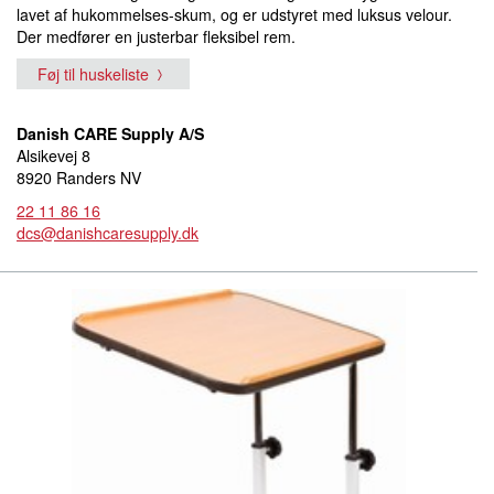
lavet af hukommelses-skum, og er udstyret med luksus velour.
Der medfører en justerbar fleksibel rem.
Føj til huskeliste
Danish CARE Supply A/S
Alsikevej 8
8920 Randers NV
22 11 86 16
dcs@danishcaresupply.dk