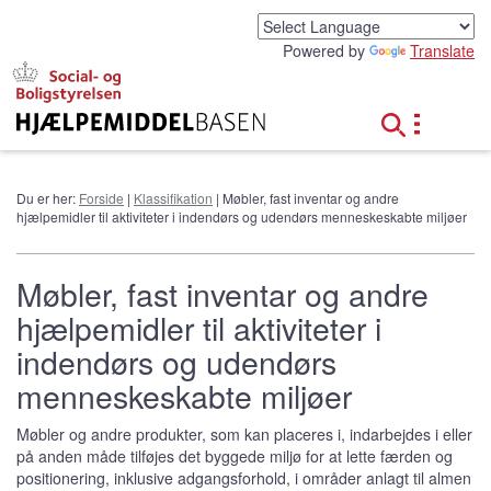
G
å
Powered by
Translate
t
i
l
h
o
v
e
Du er her:
Forside
|
Klassifikation
| Møbler, fast inventar og andre
d
hjælpemidler til aktiviteter i indendørs og udendørs menneskeskabte miljøer
i
n
d
Møbler, fast inventar og andre
h
hjælpemidler til aktiviteter i
o
l
indendørs og udendørs
d
menneskeskabte miljøer
Møbler og andre produkter, som kan placeres i, indarbejdes i eller
på anden måde tilføjes det byggede miljø for at lette færden og
positionering, inklusive adgangsforhold, i områder anlagt til almen