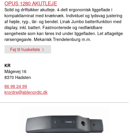
OPUS 1280 AKUTLEJE
Solid og driftsikker akutleje. 4-delt ergonomisk liggeflade i
kompaktlaminat med knæknæk. Individuel og lydsvag justering
af højde, ryg-, lår- og bendel. Linak Jumbo batterifunktion med
display, inkl. batteri. Fastmonterede og nedfældbare
sengeheste som kan føres ind under liggefladen. Let aftagelige
rørsengegavle. Mekanisk Trendelenburg m.m.
Føj til huskeliste
KR
Mågevej 16
8370 Hadsten
86 98 24 99
krordre@ablenordic.dk