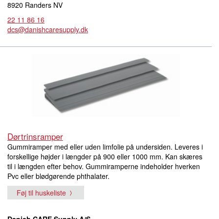
8920 Randers NV
22 11 86 16
dcs@danishcaresupply.dk
Dørtrinsramper
Gummiramper med eller uden limfolie på undersiden. Leveres i
forskellige højder i længder på 900 eller 1000 mm. Kan skæres
til i længden efter behov. Gummiramperne indeholder hverken
Pvc eller blødgørende phthalater.
Føj til huskeliste
Danish CARE Supply A/S