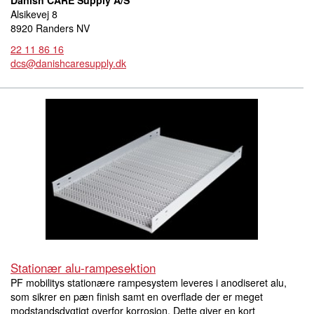
Alsikevej 8
8920 Randers NV
22 11 86 16
dcs@danishcaresupply.dk
Stationær alu-rampesektion
PF mobilitys stationære rampesystem leveres i anodiseret alu,
som sikrer en pæn finish samt en overflade der er meget
modstandsdygtigt overfor korrosion. Dette giver en kort