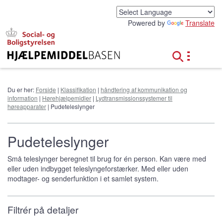
G
å
Powered by
Translate
t
i
l
h
o
v
e
Du er her:
Forside
|
Klassifikation
|
håndtering af kommunikation og
d
information
|
Hørehjælpemidler
|
Lydtransmissionssystemer til
i
høreapparater
| Pudeteleslynger
n
d
h
Pudeteleslynger
o
l
Små teleslynger beregnet til brug for én person. Kan være med
d
eller uden indbygget teleslyngeforstærker. Med eller uden
modtager- og senderfunktion i et samlet system.
Filtrér på detaljer