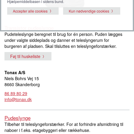
Hjælpemiddelbasen i sidens bund.
Accepter alle cookies
Kun nødvendige cookies
Transistor pudeslynge
Pudeteleslynge beregnet til brug for én person. Puden lægges
under valgte siddeplads og danner et teleslyngerum for
burgeren af pladsen. Skal tilsluttes en teleslyngeforstærker.
Føj til huskeliste
Tonax A/S
Niels Bohrs Vej 15
8660 Skanderborg
86 89 80 29
info@tonax.dk
Pudeslynge
Tilbehør til teleslyngeforstærker. For at forhindre afsmidtning til
naboer i f.eks. etagebyggeri eller rækkehuse.