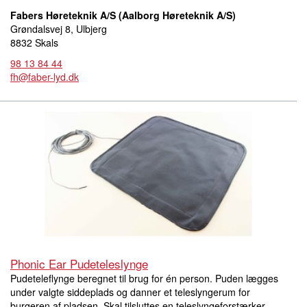
Fabers Høreteknik A/S (Aalborg Høreteknik A/S)
Grøndalsvej 8, Ulbjerg
8832 Skals
98 13 84 44
fh@faber-lyd.dk
Phonic Ear Pudeteleslynge
Pudeteleflynge beregnet til brug for én person. Puden lægges
under valgte siddeplads og danner et teleslyngerum for
burgeren af pladsen. Skal tilsluttes en teleslyngeforstærker.