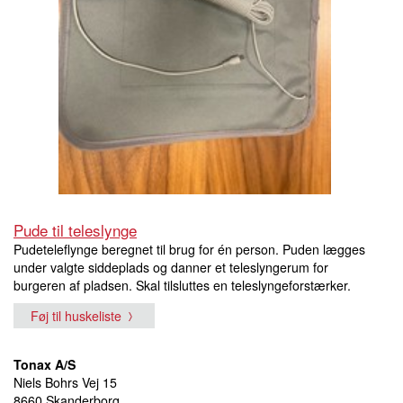
Pude til teleslynge
Pudeteleflynge beregnet til brug for én person. Puden lægges
under valgte siddeplads og danner et teleslyngerum for
burgeren af pladsen. Skal tilsluttes en teleslyngeforstærker.
Føj til huskeliste
Tonax A/S
Niels Bohrs Vej 15
8660 Skanderborg