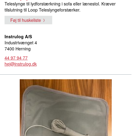
Teleslynge til lydforstærkning i sofa eller lænestol. Kræver
tilslutning til Loop Teleslyngeforstærker.
Føj til huskeliste
Instrulog A/S
Industrivænget 4
7400 Herning
44 97 94 77
hej@instrulog.dk