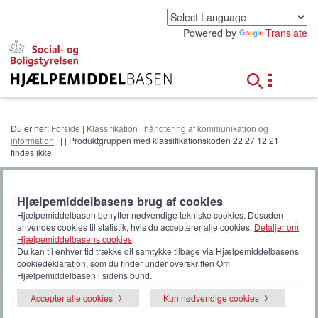
G
å
Powered by
Translate
t
i
l
h
o
v
e
Du er her:
Forside
|
Klassifikation
|
håndtering af kommunikation og
d
information
|
|
| Produktgruppen med klassifikationskoden 22 27 12 21
i
findes ikke
n
d
h
Produktgruppen med
Hjælpemiddelbasens brug af cookies
o
Hjælpemiddelbasen benytter nødvendige tekniske cookies. Desuden
klassifikationskoden 22 27 12 21
l
anvendes cookies til statistik, hvis du accepterer alle cookies.
Detaljer om
d
findes ikke
Hjælpemiddelbasens cookies
.
Du kan til enhver tid trække dit samtykke tilbage via Hjælpemiddelbasens
cookiedeklaration, som du finder under overskriften Om
Hjælpemiddelbasen i sidens bund.
Accepter alle cookies
Kun nødvendige cookies
Filtrér på detaljer