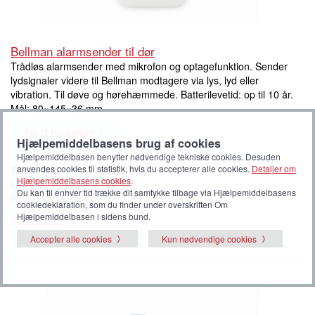
Bellman alarmsender til dør
Trådløs alarmsender med mikrofon og optagefunktion. Sender
lydsignaler videre til Bellman modtagere via lys, lyd eller
vibration. Til døve og hørehæmmede. Batterilevetid: op til 10 år.
Mål: 80×145×36 mm.
Føj til huskeliste
Hjælpemiddelbasens brug af cookies
Hjælpemiddelbasen benytter nødvendige tekniske cookies. Desuden
anvendes cookies til statistik, hvis du accepterer alle cookies.
Detaljer om
Tonax A/S
Hjælpemiddelbasens cookies
.
Niels Bohrs Vej 15
Du kan til enhver tid trække dit samtykke tilbage via Hjælpemiddelbasens
8660 Skanderborg
cookiedeklaration, som du finder under overskriften Om
Hjælpemiddelbasen i sidens bund.
86 89 80 29
info@tonax.dk
Accepter alle cookies
Kun nødvendige cookies