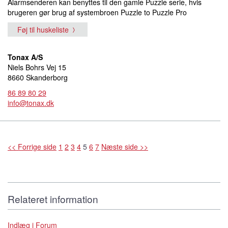
Alarmsenderen kan benyttes til den gamle Puzzle serie, hvis
brugeren gør brug af systembroen Puzzle to Puzzle Pro
Føj til huskeliste
Tonax A/S
Niels Bohrs Vej 15
8660 Skanderborg
86 89 80 29
info@tonax.dk
<< Forrige side
1
2
3
4
5
6
7
Næste side >>
Relateret information
Indlæg i Forum