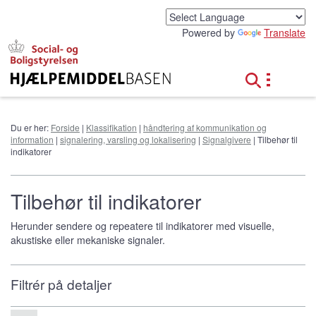
G
å
Powered by
Translate
t
i
l
h
o
v
e
Du er her:
Forside
|
Klassifikation
|
håndtering af kommunikation og
d
information
|
signalering, varsling og lokalisering
|
Signalgivere
| Tilbehør til
i
indikatorer
n
d
h
Tilbehør til indikatorer
o
l
Herunder sendere og repeatere til indikatorer med visuelle,
d
akustiske eller mekaniske signaler.
Filtrér på detaljer