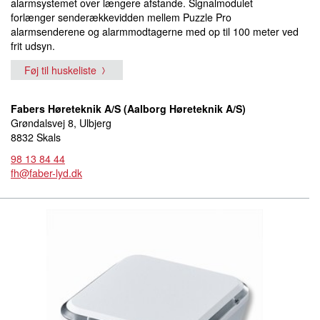
alarmsystemet over længere afstande. Signalmodulet
forlænger senderækkevidden mellem Puzzle Pro
alarmsenderene og alarmmodtagerne med op til 100 meter ved
frit udsyn.
Føj til huskeliste
Fabers Høreteknik A/S (Aalborg Høreteknik A/S)
Grøndalsvej 8, Ulbjerg
8832 Skals
98 13 84 44
fh@faber-lyd.dk