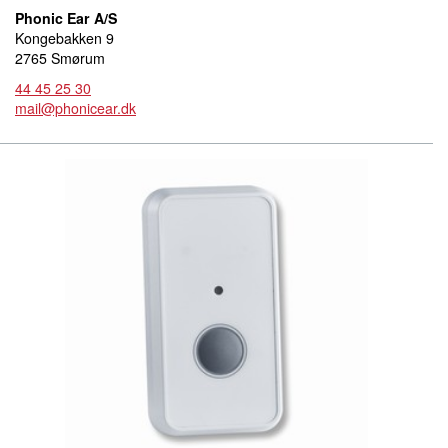
Phonic Ear A/S
Kongebakken 9
2765 Smørum
44 45 25 30
mail@phonicear.dk