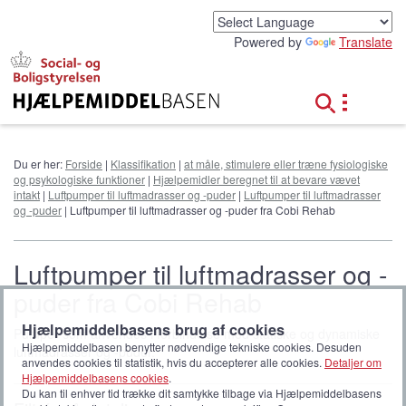
G
å
Powered by
Translate
t
i
l
h
o
v
e
Du er her:
Forside
|
Klassifikation
|
at måle, stimulere eller træne fysiologiske
d
og psykologiske funktioner
|
Hjælpemidler beregnet til at bevare vævet
i
intakt
|
Luftpumper til luftmadrasser og -puder
|
Luftpumper til luftmadrasser
n
og -puder
| Luftpumper til luftmadrasser og -puder fra Cobi Rehab
d
h
o
Luftpumper til luftmadrasser og -
l
puder fra Cobi Rehab
d
Hjælpemiddelbasens brug af cookies
Pumper som anvendes i forbindelse med statiske og dynamiske
Hjælpemiddelbasen benytter nødvendige tekniske cookies. Desuden
luftmadrasser og -puder.
anvendes cookies til statistik, hvis du accepterer alle cookies.
Detaljer om
Hjælpemiddelbasens cookies
.
Du kan til enhver tid trække dit samtykke tilbage via Hjælpemiddelbasens