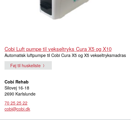
Cobi Luft pumpe til vekseltryks Cura X5 og X10
Automatisk luftpumpe til Cobi Cura X5 og X5 vekseltryksmadras
Føj til huskeliste
Cobi Rehab
Silovej 16-18
2690 Karlslunde
70 25 25 22
cobi@cobi.dk