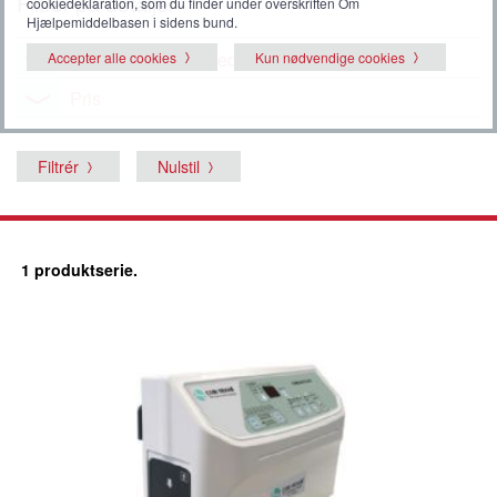
Filtrér på detaljer
cookiedeklaration, som du finder under overskriften Om
Hjælpemiddelbasen i sidens bund.
EU produktsikkerhedslovgivning
Accepter alle cookies
Kun nødvendige cookies
Pris
Filtrér
Nulstil
1 produktserie.