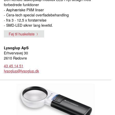
forbedrede funktioner
- Asphæriske PXM linser
- Cera-tech special overfladebehandling
- fra 3 - 12,5 x forstørrelse
- SMD-LED sikrer lang levetid.
Føj til huskeliste
Lysoglup ApS
Erhvervsvej 30
2610 Rødovre
43 45 14 51
lysoglup@lysoglup.dk