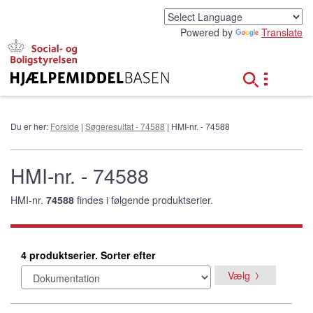
G
å
Powered by
Translate
t
i
l
h
o
v
e
Du er her:
Forside
|
Søgeresultat - 74588
| HMI-nr. - 74588
d
i
n
HMI-nr. - 74588
d
h
HMI-nr.
74588
findes i følgende produktserier.
o
l
d
4 produktserier. Sorter efter
Vælg