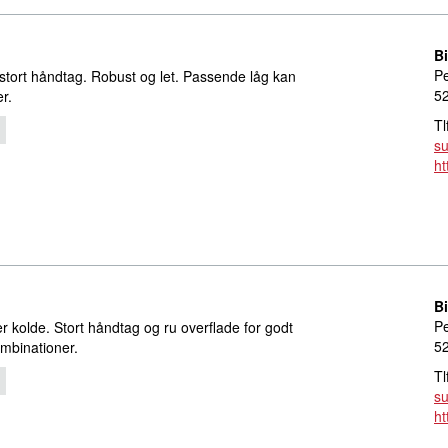
B
Pe
stort håndtag. Robust og let. Passende låg kan
5
er.
Tl
s
ht
B
Pe
r kolde. Stort håndtag og ru overflade for godt
5
ombinationer.
Tl
s
ht