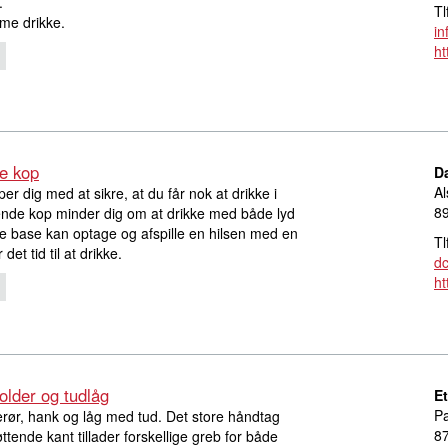
.
Tl
me drikke.
in
ht
de kop
D
Al
er dig med at sikre, at du får nok at drikke i
8
ende kop minder dig om at drikke med både lyd
e base kan optage og afspille en hilsen med en
Tl
et tid til at drikke.
d
ht
older og tudlåg
E
Pa
erør, hank og låg med tud. Det store håndtag
8
tende kant tillader forskellige greb for både