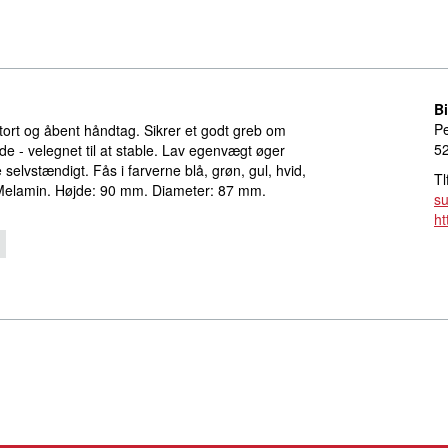
B
Pe
ort og åbent håndtag. Sikrer et godt greb om
5
 - velegnet til at stable. Lav egenvægt øger
 selvstændigt. Fås i farverne blå, grøn, gul, hvid,
Tl
: Melamin. Højde: 90 mm. Diameter: 87 mm.
s
ht