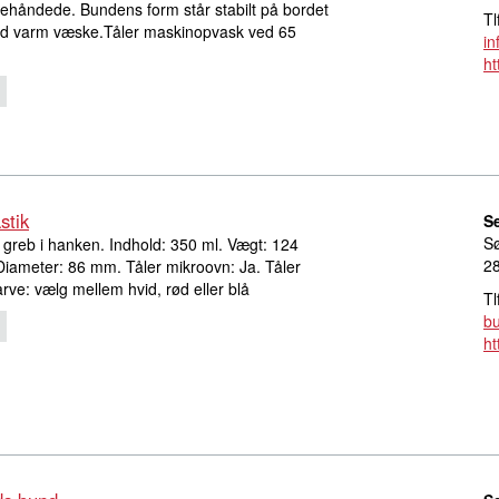
ehåndede. Bundens form står stabilt på bordet
Tl
od varm væske.Tåler maskinopvask ved 65
in
ht
stik
S
S
greb i hanken. Indhold: 350 ml. Vægt: 124
2
iameter: 86 mm. Tåler mikroovn: Ja. Tåler
ve: vælg mellem hvid, rød eller blå
Tl
bu
ht