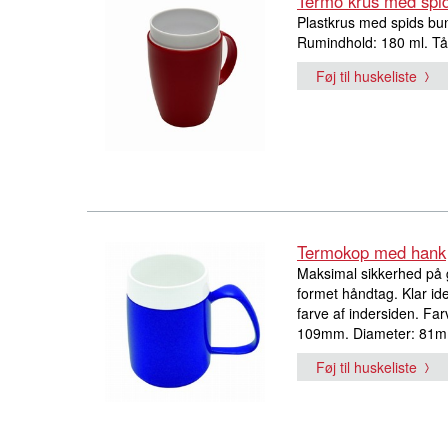
Termo krus med spi
Plastkrus med spids bun
Rumindhold: 180 ml. Tå
Føj til huskeliste
Termokop med hank
Maksimal sikkerhed på 
formet håndtag. Klar ide
farve af indersiden. Fa
109mm. Diameter: 81mm
Føj til huskeliste