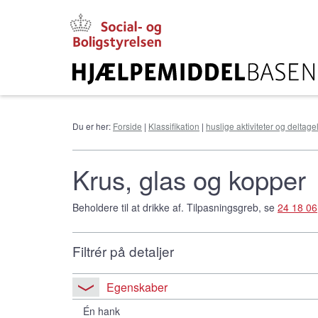
Gå
til
hovedindhold
Du er her:
Forside
|
Klassifikation
|
huslige aktiviteter og deltag
Krus, glas og kopper
Beholdere til at drikke af. Tilpasningsgreb, se
24 18 06
Filtrér på detaljer
Egenskaber
Én hank