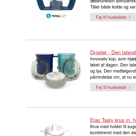
læbefunktion stimuleres
Tåler både kolde og var
Føj til huskeliste
Droplet - Den talen
Innovativ kop, som hjælp
løbet af dagen. Den tal
og lys. Den medfølgend
påmindelse om, at nu er d
Føj til huskeliste
Etac Tasty krus m. h
Krus med holder til sug
kombineret med den støt