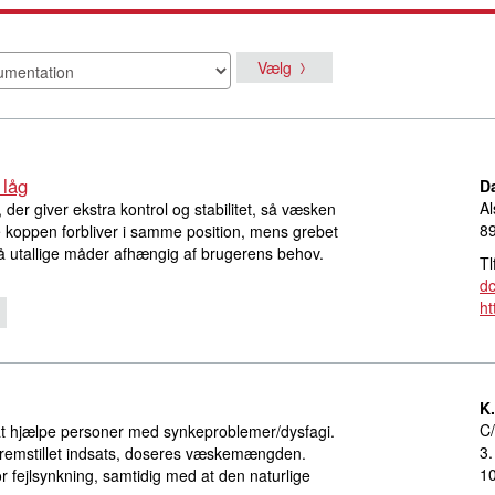
Vælg
låg
D
Al
der giver ekstra kontrol og stabilitet, så væsken
8
ve koppen forbliver i samme position, mens grebet
å utallige måder afhængig af brugerens behov.
Tl
d
ht
K
C/
l at hjælpe personer med synkeproblemer/dysfagi.
3.
lfremstillet indsats, doseres væskemængden.
1
or fejlsynkning, samtidig med at den naturlige