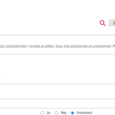
else i husholdningen
|
at spise og drikke
|
Krus, glas samt kopper og underkopper
| 
.
Ja
Nej
Irrelevant