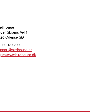
irdhouse
der Skrams Vej 1
220 Odense SØ
f. 60 13 93 99
upport@birdhouse.dk
tps://www.birdhouse.dk