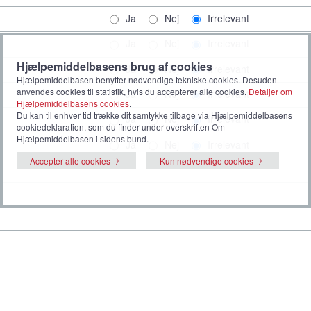
Ja
Nej
Irrelevant
Ja
Nej
Irrelevant
Hjælpemiddelbasens brug af cookies
Ja
Nej
Irrelevant
Hjælpemiddelbasen benytter nødvendige tekniske cookies. Desuden
anvendes cookies til statistik, hvis du accepterer alle cookies.
Detaljer om
Ja
Nej
Irrelevant
Hjælpemiddelbasens cookies
.
Du kan til enhver tid trække dit samtykke tilbage via Hjælpemiddelbasens
Ja
Nej
Irrelevant
cookiedeklaration, som du finder under overskriften Om
Hjælpemiddelbasen i sidens bund.
Ja
Nej
Irrelevant
Accepter alle cookies
Kun nødvendige cookies