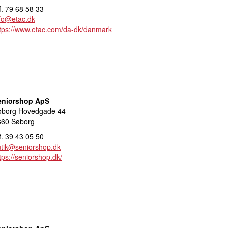
f. 79 68 58 33
fo@etac.dk
tps://www.etac.com/da-dk/danmark
eniorshop ApS
øborg Hovedgade 44
860 Søborg
f. 39 43 05 50
tik@seniorshop.dk
tps://seniorshop.dk/