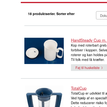
18 produktserier. Sorter efter
HandSteady Cup m. 
Kop med roterbart greb, 
forbliver i koppen. Sel
roterer og kan holdes p
Til folk med få kræfter.
Føj til huskeliste
TotalCup
TotalCup er udviklet ti
Ved hjælp af en specia
Dette reducerer risiko f