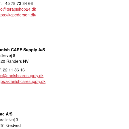
f. +45 78 73 34 66
fo@terapishop24.dk
tps://kcpedersen.dk/
anish CARE Supply A/S
sikevej 8
920 Randers NV
f. 22 11 86 16
cs@danishcaresupply.dk
tps://danishcaresupply.dk
tac A/S
rallelvej 3
751 Gedved