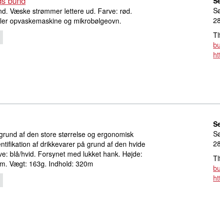
ds bund
S
S
d. Væske strømmer lettere ud. Farve: rød.
2
ler opvaskemaskine og mikrobølgeovn.
Tl
bu
ht
S
S
grund af den store størrelse og ergonomisk
2
ntifikation af drikkevarer på grund af den hvide
rve: blå/hvid. Forsynet med lukket hank. Højde:
Tl
. Vægt: 163g. Indhold: 320m
bu
ht