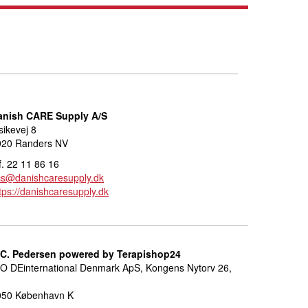
anish CARE Supply A/S
sikevej 8
920 Randers NV
f. 22 11 86 16
cs@danishcaresupply.dk
tps://danishcaresupply.dk
.C. Pedersen powered by Terapishop24
O DEinternational Denmark ApS, Kongens Nytorv 26,
050 København K