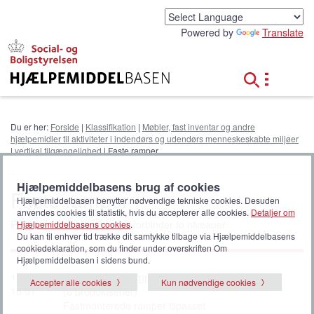
G
å
Powered by
Translate
t
i
l
h
o
v
e
Du er her:
Forside
|
Klassifikation
|
Møbler, fast inventar og andre
d
hjælpemidler til aktiviteter i indendørs og udendørs menneskeskabte miljøer
i
|
vertikal tilgængelighed
| Faste ramper
n
d
Hjælpemiddelbasens brug af cookies
h
Faste ramper
Hjælpemiddelbasen benytter nødvendige tekniske cookies. Desuden
o
anvendes cookies til statistik, hvis du accepterer alle cookies.
Detaljer om
l
Fastmonterede flader, som forbinder to niveauer.
Hjælpemiddelbasens cookies
.
d
Du kan til enhver tid trække dit samtykke tilbage via Hjælpemiddelbasens
cookiedeklaration, som du finder under overskriften Om
Hjælpemiddelbasen i sidens bund.
Stationære ramper
18 30
Accepter alle cookies
Kun nødvendige cookies
18 01
(6 produktserier)
Fastmonterede ramper tilpasset