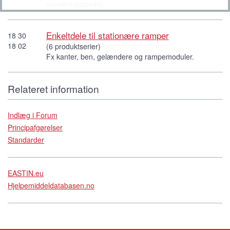
monteringsstedet.
Enkeltdele til stationære ramper
18 30
18 02
(6 produktserier)
Fx kanter, ben, gelændere og rampemoduler.
Relateret information
Indlæg i Forum
Principafgørelser
Standarder
EASTIN.eu
Hjelpemiddeldatabasen.no