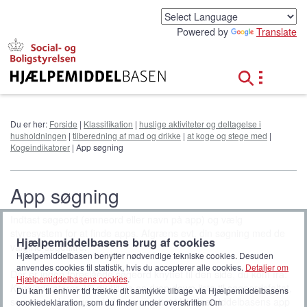
G
å
Powered by
Translate
t
i
l
h
o
v
e
Du er her:
Forside
|
Klassifikation
|
huslige aktiviteter og deltagelse i
d
husholdningen
|
tilberedning af mad og drikke
|
at koge og stege med
|
i
Kogeindikatorer
| App søgning
n
d
h
App søgning
o
l
Indtast søgeord (emneord eller navn på app) og vælg
d
styresystem for at finde apps. Afgræns evt. din søgning med de
Hjælpemiddelbasens brug af cookies
valgfrie søgefiltre.
Hjælpemiddelbasen benytter nødvendige tekniske cookies. Desuden
anvendes cookies til statistik, hvis du accepterer alle cookies.
Detaljer om
Der er ingen foreslåede søgeord knyttet til den side, du kom fra:
Hjælpemiddelbasens cookies
.
Kogeindikatorer
. Vil du tilføje en drop down liste til søgeordsfeltet,
Du kan til enhver tid trække dit samtykke tilbage via Hjælpemiddelbasens
som viser de søgeord, der er oprettet i Hjælpemiddelbasens app
cookiedeklaration, som du finder under overskriften Om