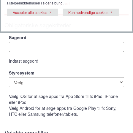
Hjælpemiddelbasen i sidens bund.
søgning, så klik på
vis alle søgeord
.
Accepter alle cookies
Kun nødvendige cookies
Obligatoriske søgekriterier
Søgeord
Indtast søgeord
Styresystem
Vælg iOS for at søge apps fra App Store til fx iPad, iPhone
eller iPod.
Vælg Android for at søge apps fra Google Play til fx Sony,
HTC eller Samsung telefoner/tablets.
Valgfrie søgefiltre