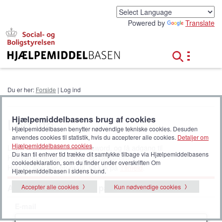
G
å
Powered by
Translate
t
i
l
h
o
v
e
Du er her:
Forside
| Log ind
d
i
n
Hjælpemiddelbasens brug af cookies
Log ind
d
Hjælpemiddelbasen benytter nødvendige tekniske cookies. Desuden
h
anvendes cookies til statistik, hvis du accepterer alle cookies.
Detaljer om
o
Hjælpemiddelbasens cookies
.
Log ind med e-mail og password, og få adgang til
l
Du kan til enhver tid trække dit samtykke tilbage via Hjælpemiddelbasens
Hjælpemiddelbasens idé- og debatforum.
cookiedeklaration, som du finder under overskriften Om
d
Hvis du ikke har en profil, så klik på
Tilmeld
.
Hjælpemiddelbasen i sidens bund.
Adgang med e-mail og password
Accepter alle cookies
Kun nødvendige cookies
E-mail