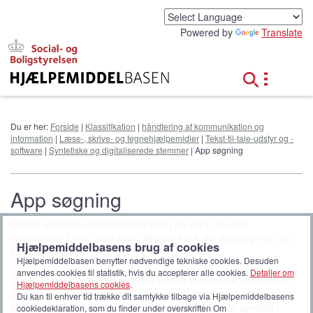
G
å
Powered by
Translate
t
i
l
h
o
v
e
Du er her:
Forside
|
Klassifikation
|
håndtering af kommunikation og
d
information
|
Læse-, skrive- og tegnehjælpemidler
|
Tekst-til-tale-udstyr og -
i
software
|
Syntetiske og digitaliserede stemmer
| App søgning
n
d
h
App søgning
o
l
Indtast søgeord (emneord eller navn på app) og vælg
d
styresystem for at finde apps. Afgræns evt. din søgning med de
Hjælpemiddelbasens brug af cookies
valgfrie søgefiltre.
Hjælpemiddelbasen benytter nødvendige tekniske cookies. Desuden
anvendes cookies til statistik, hvis du accepterer alle cookies.
Detaljer om
Der er ingen foreslåede søgeord knyttet til den side, du kom fra:
Hjælpemiddelbasens cookies
.
Syntetiske og digitaliserede stemmer
. Vil du tilføje en drop down
Du kan til enhver tid trække dit samtykke tilbage via Hjælpemiddelbasens
liste til søgeordsfeltet, som viser de søgeord, der er oprettet i
cookiedeklaration, som du finder under overskriften Om