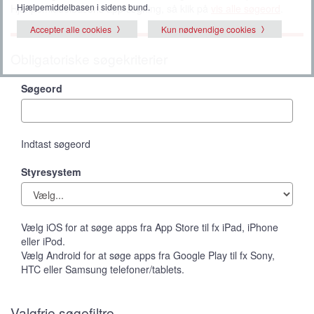
Hjælpemiddelbasen i sidens bund.
Hjælpemiddelbasens app søgning, så klik på
vis alle søgeord
.
Accepter alle cookies
Kun nødvendige cookies
Obligatoriske søgekriterier
Søgeord
Indtast søgeord
Styresystem
Vælg iOS for at søge apps fra App Store til fx iPad, iPhone
eller iPod.
Vælg Android for at søge apps fra Google Play til fx Sony,
HTC eller Samsung telefoner/tablets.
Valgfrie søgefiltre