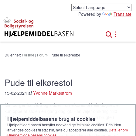
G
å
Powered by
Translate
t
i
l
h
o
v
e
Du er her:
Forside
|
Forum
| Pude til elkørestol
d
i
n
d
Pude til elkørestol
h
o
15-02-2024 af
Yvonne Markestrøm
l
d
Min borger har ALS og sidder i sin elkørestol hele døgnet, er
kun oppe af stolen én gang dagligt. Han vejer omkring 130-
135 kg og har prøvet det meste i puder. Den han brugte i
Hjælpemiddelbasens brug af cookies
længst tid var Vicair, men det stoppede for 1 år siden. Han
Hjælpemiddelbasen benytter nødvendige tekniske cookies. Desuden
føler, han p.t. sidder aller bedst på standardskumpuden som
anvendes cookies til statistik, hvis du accepterer alle cookies.
Detaljer om
Hjælpemiddelbasens cookies
.
er kørestolens sædepude, men han sidder den igennem på