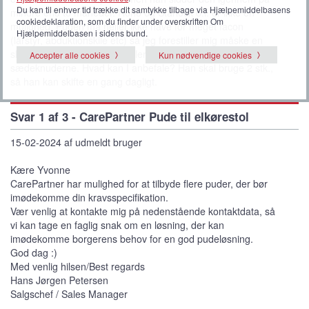
Du kan til enhver tid trække dit samtykke tilbage via Hjælpemiddelbasens
mindre end to måneder. Roho og Starlock o.l. er ikke en
cookiedeklaration, som du finder under overskriften Om
mulighed. Puden må heller ikke have for meget facon
Hjælpemiddelbasen i sidens bund.
(lårstyr, abduktionskile etc) så jeg forestiller mig måske en
skumpude med noget luft- eller geléindlæg under
Accepter alle cookies
Kun nødvendige cookies
sædeknuderne. Hvad kan I anbefale? Han skal bruge 2 stk.,
så han kan skifte en gang dagligt.
Svar 1 af 3 - CarePartner Pude til elkørestol
15-02-2024 af udmeldt bruger
Kære Yvonne
CarePartner har mulighed for at tilbyde flere puder, der bør
imødekomme din kravsspecifikation.
Vær venlig at kontakte mig på nedenstående kontaktdata, så
vi kan tage en faglig snak om en løsning, der kan
imødekomme borgerens behov for en god pudeløsning.
God dag :)
Med venlig hilsen/Best regards
Hans Jørgen Petersen
Salgschef / Sales Manager