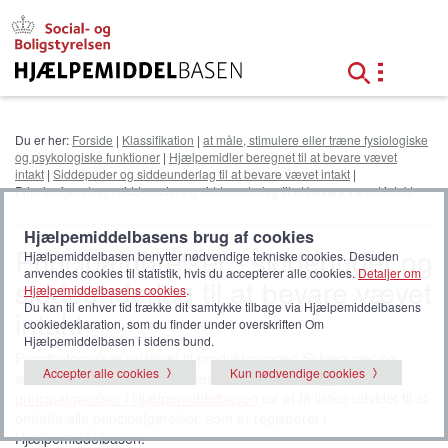
G
å
t
i
l
h
o
Du er her:
Forside
|
Klassifikation
|
at måle, stimulere eller træne fysiologiske
v
og psykologiske funktioner
|
Hjælpemidler beregnet til at bevare vævet
e
intakt
|
Siddepuder og siddeunderlag til at bevare vævet intakt
|
d
Principafgørelser - siddepuder og siddeunderlag til at bevare vævet intakt
i
n
Hjælpemiddelbasens brug af cookies
d
Principafgørelser - siddepuder og
Hjælpemiddelbasen benytter nødvendige tekniske cookies. Desuden
h
anvendes cookies til statistik, hvis du accepterer alle cookies.
Detaljer om
siddeunderlag til at bevare vævet
o
Hjælpemiddelbasens cookies
.
Du kan til enhver tid trække dit samtykke tilbage via Hjælpemiddelbasens
l
intakt
cookiedeklaration, som du finder under overskriften Om
d
Hjælpemiddelbasen i sidens bund.
Principafgørelser relateret til produktgruppen
Siddepuder og
Accepter alle cookies
Kun nødvendige cookies
siddeunderlag til at bevare vævet intakt
. Klik på
alle
principafgørelser i Hjælpemiddelbasen
for at få listen udvidet til at
omfatte alle principafgørelser, som er registreret i
Hjælpemiddelbasen.