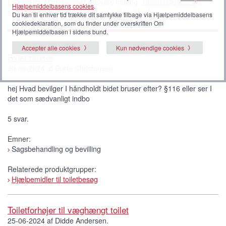
Log ind
for at skrive eller besvare indlæg.
Tilmeld dig idé- og
Hjælpemiddelbasens cookies
.
debatforum
, hvis ikke du har en adgangskode.
Du kan til enhver tid trække dit samtykke tilbage via Hjælpemiddelbasens
cookiedeklaration, som du finder under overskriften Om
Hjælpemiddelbasen i sidens bund.
Accepter alle cookies
Kun nødvendige cookies
Bidet bruser
30-09-2024 af Dorte Christensen.
hej Hvad bevilger I håndholdt bidet bruser efter? §116 eller ser I
det som sædvanligt indbo
5 svar.
Emner:
Sagsbehandling og bevilling
Relaterede produktgrupper:
Hjælpemidler til toiletbesøg
Toiletforhøjer til væghængt toilet
25-06-2024 af Didde Andersen.