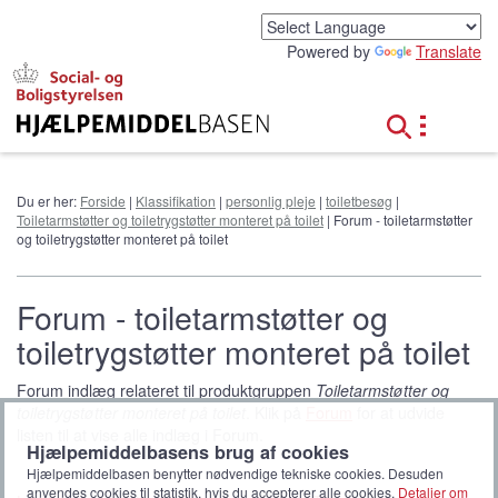
G
å
Powered by
Translate
t
i
l
h
o
v
e
Du er her:
Forside
|
Klassifikation
|
personlig pleje
|
toiletbesøg
|
d
Toiletarmstøtter og toiletrygstøtter monteret på toilet
| Forum - toiletarmstøtter
i
og toiletrygstøtter monteret på toilet
n
d
h
Forum - toiletarmstøtter og
o
toiletrygstøtter monteret på toilet
l
d
Forum indlæg relateret til produktgruppen
Toiletarmstøtter og
toiletrygstøtter monteret på toilet
. Klik på
Forum
for at udvide
listen til at vise alle indlæg i Forum.
Hjælpemiddelbasens brug af cookies
Hjælpemiddelbasen benytter nødvendige tekniske cookies. Desuden
anvendes cookies til statistik, hvis du accepterer alle cookies.
Detaljer om