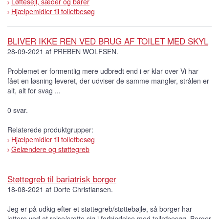
Løftesejl, sæder og bårer
Hjælpemidler til toiletbesøg
BLIVER IKKE REN VED BRUG AF TOILET MED SKYL
28-09-2021 af PREBEN WOLFSEN.
Problemet er formentlig mere udbredt end i er klar over Vi har
fået en løsning leveret, der udviser de samme mangler, strålen er
alt, alt for svag ...
0 svar.
Relaterede produktgrupper:
Hjælpemidler til toiletbesøg
Gelændere og støttegreb
Støttegreb til bariatrisk borger
18-08-2021 af Dorte Christiansen.
Jeg er på udkig efter et støttegreb/støttebøjle, så borger har
lettere ved at rejse/sætte sig i forbindelse med toiletbesøg. Borger