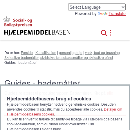
G
å
Powered by
Translate
t
i
l
h
o
v
e
Du er her:
Forside
|
Klassifikation
|
personlig pleje
|
vask, bad og brusning
|
d
Skridsikre bademåtter, skridsikre brusebadsmåtter og skridsikre bånd
|
i
Guides - bademåtter
n
d
h
Guides - bademåtter
o
l
Guides relateret til produktgruppen
Bademåtter
. Klik på
alle
d
Hjælpemiddelbasens brug af cookies
guides
for at udvide listen til at vise alle guides i
Hjælpemiddelbasen.
Hjælpemiddelbasen benytter nødvendige tekniske cookies. Desuden
anvendes cookies til statistik, hvis du accepterer alle cookies.
Detaljer om
Hjælpemiddelbasens cookies
.
Du kan til enhver tid trække dit samtykke tilbage via Hjælpemiddelbasens
cookiedeklaration, som du finder under overskriften Om
Hjælpemiddelbasen i sidens bund.