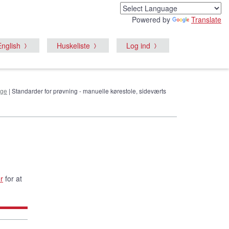
Powered by
Translate
English
Huskeliste
Log ind
nge
| Standarder for prøvning - manuelle kørestole, sideværts
r
for at