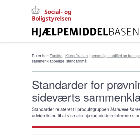
Gå
til
hovedindhold
Du er her:
Forside
|
Klassifikation
|
personlig mobilitet og transpo
sammenklappelige, standardmål
Standarder for prøvni
sideværts sammenkla
Standarder relateret til produktgruppen
Manuelle køres
udvide listen til at vise alle hjælpemiddelrelaterede s