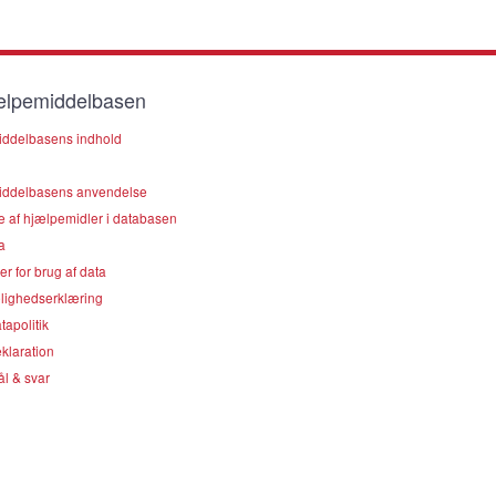
lpemiddelbasen
ddelbasens indhold
ddelbasens anvendelse
e af hjælpemidler i databasen
a
er for brug af data
lighedserklæring
apolitik
klaration
l & svar