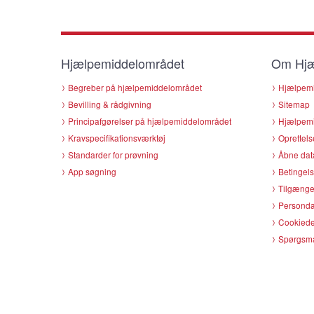
Hjælpemiddelområdet
Om Hjæ
Begreber på hjælpemiddelområdet
Hjælpemi
Bevilling & rådgivning
Sitemap
Principafgørelser på hjælpemiddelområdet
Hjælpemi
Kravspecifikationsværktøj
Oprettels
Standarder for prøvning
Åbne dat
App søgning
Betingels
Tilgænge
Persondat
Cookiede
Spørgsmå