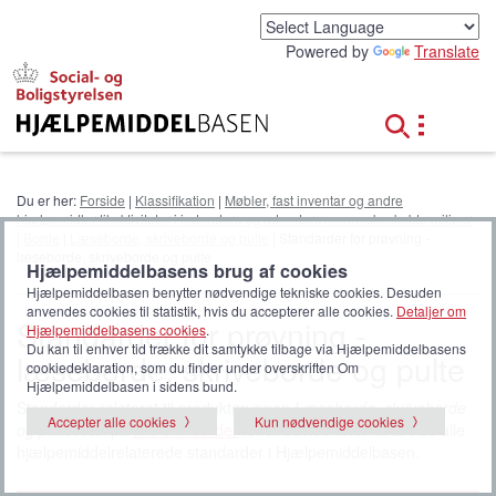
G
å
Powered by
Translate
t
i
l
h
o
v
e
Du er her:
Forside
|
Klassifikation
|
Møbler, fast inventar og andre
d
hjælpemidler til aktiviteter i indendørs og udendørs menneskeskabte miljøer
i
|
Borde
|
Læseborde, skriveborde og pulte
| Standarder for prøvning -
n
læseborde, skriveborde og pulte
Hjælpemiddelbasens brug af cookies
d
Hjælpemiddelbasen benytter nødvendige tekniske cookies. Desuden
h
anvendes cookies til statistik, hvis du accepterer alle cookies.
Detaljer om
o
Standarder for prøvning -
Hjælpemiddelbasens cookies
.
l
Du kan til enhver tid trække dit samtykke tilbage via Hjælpemiddelbasens
læseborde, skriveborde og pulte
d
cookiedeklaration, som du finder under overskriften Om
Hjælpemiddelbasen i sidens bund.
Standarder relateret til produktgruppen
Læseborde, skriveborde
Accepter alle cookies
Kun nødvendige cookies
og pulte
. Klik på
alle standarder
for at udvide listen til at vise alle
hjælpemiddelrelaterede standarder i Hjælpemiddelbasen.